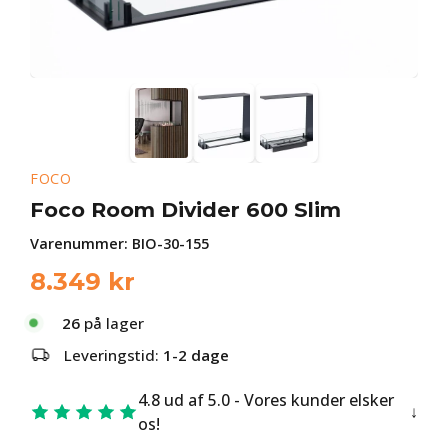
FOCO
Foco Room Divider 600 Slim
Varenummer:
BIO-30-155
8.349
kr
26
på lager
Leveringstid:
1-2 dage
4.8 ud af 5.0 - Vores kunder elsker
os!