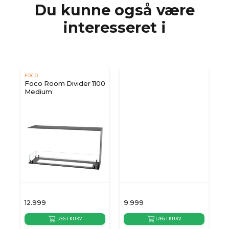
Du kunne også være
interesseret i
FOCO
Foco Room Divider 1100
Medium
12.999
9.999
1
LÆG I KURV
LÆG I KURV