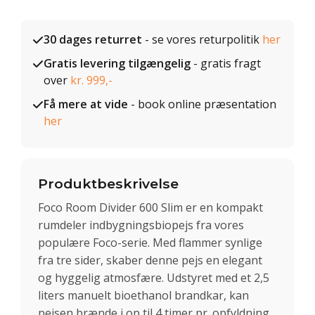
30 dages returret
- se vores returpolitik
her
Gratis levering tilgængelig
- gratis fragt
over
kr. 999,-
Få mere at vide
- book online præsentation
her
Produktbeskrivelse
Foco Room Divider 600 Slim er en kompakt
rumdeler indbygningsbiopejs fra vores
populære Foco-serie. Med flammer synlige
fra tre sider, skaber denne pejs en elegant
og hyggelig atmosfære. Udstyret med et 2,5
liters manuelt bioethanol brandkar, kan
pejsen brænde i op til 4 timer pr. opfyldning.