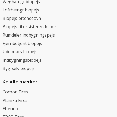
Væghængt biopejs
Lofthængt biopejs
Biopejs brændeovn
Biopejs til eksisterende pejs
Rumdeler indbygningspejs
Fjernbetjent biopejs
Udendørs biopejs
Indbygningsbiopejs
Byg-selv biopejs
Kendte mærker
Cocoon Fires
Planika Fires
Effeuno
FOCO Fires