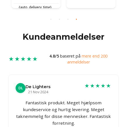
{auto_delivery_time}
{auto_delivery_time}
{
Kundeanmeldelser
4.8/5
baseret på
mere end 200
★★★★★
anmeldelser
★★★★★
De Lighters
DL
21 Nov 2024
Fantastisk produkt. Meget hjælpsom
kundeservice og hurtig levering. Meget
taknemmelig for disse mennesker. Fantastisk
forretning.