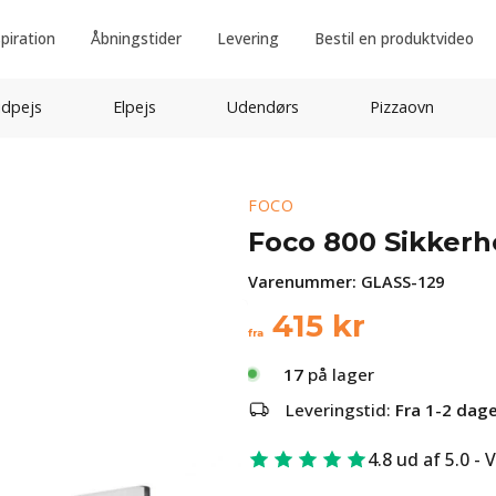
spiration
Åbningstider
Levering
Bestil en produktvideo
idpejs
Elpejs
Udendørs
Pizzaovn
FOCO
Foco 800 Sikkerh
Varenummer:
GLASS-129
415
kr
fra
17
på lager
Leveringstid:
Fra 1-2 dag
4.8 ud af 5.0 - 