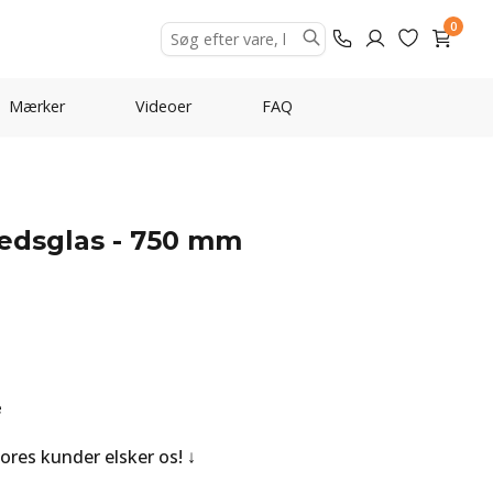
0
Mærker
Videoer
FAQ
edsglas - 750 mm
e
Vores kunder elsker os!