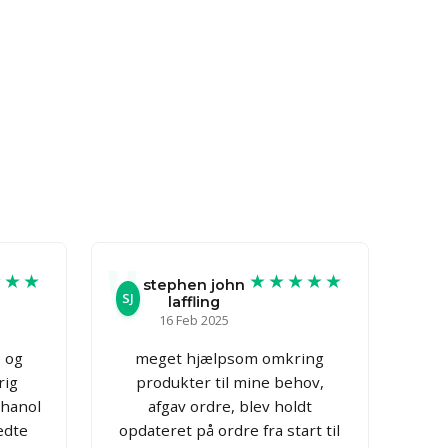
★★★
★★★★★
stephen john
SJ
laffling
16 Feb 2025
e og
meget hjælpsom omkring
rig
produkter til mine behov,
thanol
afgav ordre, blev holdt
edte
opdateret på ordre fra start til