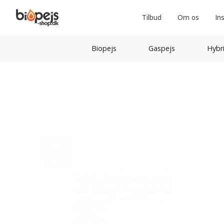
Tilbud
Om os
In
Biopejs
Gaspejs
Hybr