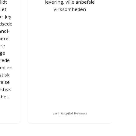
lidt
levering, ville anbefale
 et
virksomheden
e. Jeg
ydsede
anol-
 være
dre
nge
erede
med en
stisk
velse
stisk
bet.
via Trustpilot Reviews