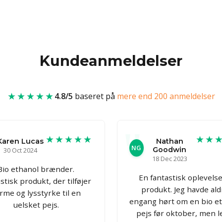
Kundeanmeldelser
★★★★★
4.8/5
baseret på
mere end 200 anmeldelser
★★★★★
★★
Karen Lucas
Nathan
NG
Goodwin
30 Oct 2024
18 Dec 2023
Bio ethanol brænder.
En fantastisk oplevels
stisk produkt, der tilføjer
produkt. Jeg havde ald
rme og lysstyrke til en
engang hørt om en bio e
uelsket pejs.
pejs før oktober, men l