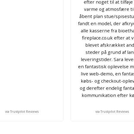
efter noget til at tilføje 
varme og atmosfære til
åbent plan stue/spisestu
fandt en model, der afkr
alle kasserne fra bioeth
fireplace.co.uk efter at
blevet afskrækket an
steder på grund af la
leveringstider. Sara lev
en fantastisk oplevelse 
live web-demo, en fanta
købs- og checkout-ople
og derefter endelig fanta
kommunikation efter kø
via Trustpilot Reviews
via Trustpilot Reviews