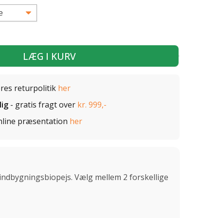
LÆG I KURV
ores returpolitik
her
lig
- gratis fragt over
kr. 999,-
nline præsentation
her
 indbygningsbiopejs. Vælg mellem 2 forskellige