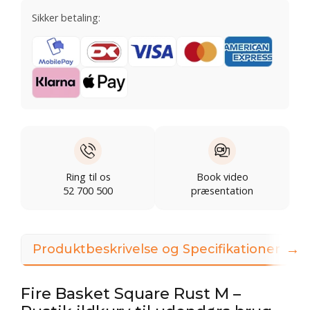
Sikker betaling:
Ring til os
Book video
52 700 500
præsentation
→
Produktbeskrivelse og Specifikationer
3
Fire Basket Square Rust M –