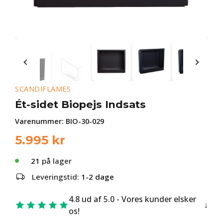
SCANDIFLAMES
Ét-sidet Biopejs Indsats
Varenummer:
BIO-30-029
5.995
kr
21
på lager
Leveringstid:
1-2 dage
4.8 ud af 5.0 - Vores kunder elsker
os!