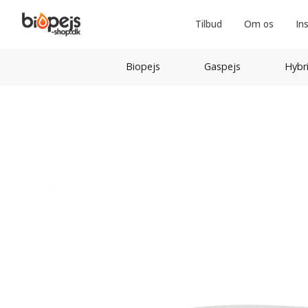
Tilbud
Om os
In
Biopejs
Gaspejs
Hybr