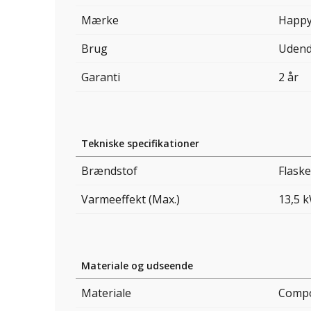
Mærke
Happy
Brug
Udend
Garanti
2 år
Tekniske specifikationer
Brændstof
Flask
Varmeeffekt (Max.)
13,5 
Materiale og udseende
Materiale
Compo