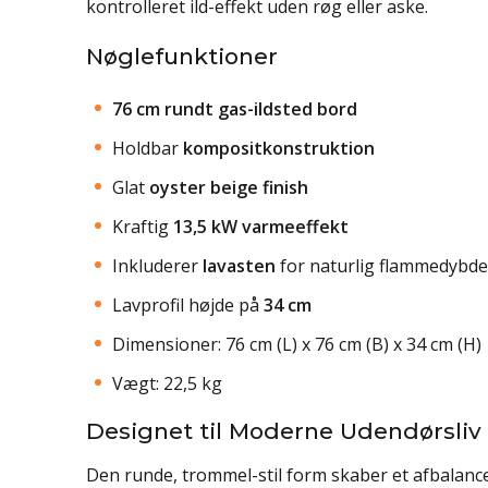
kontrolleret ild-effekt uden røg eller aske.
Nøglefunktioner
76 cm rundt gas-ildsted bord
Holdbar
kompositkonstruktion
Glat
oyster beige finish
Kraftig
13,5 kW varmeeffekt
Inkluderer
lavasten
for naturlig flammedybde
Lavprofil højde på
34 cm
Dimensioner: 76 cm (L) x 76 cm (B) x 34 cm (H)
Vægt: 22,5 kg
Designet til Moderne Udendørsliv
Den runde, trommel-stil form skaber et afbalan