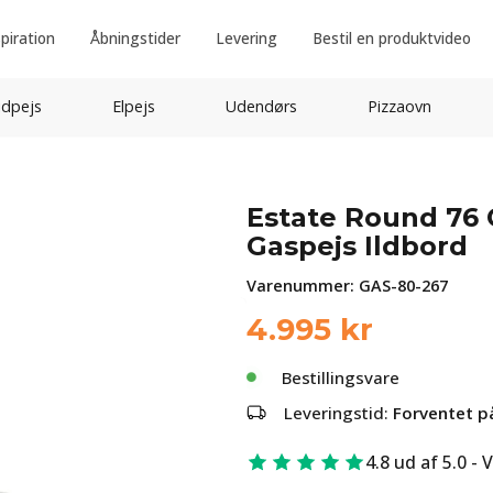
spiration
Åbningstider
Levering
Bestil en produktvideo
idpejs
Elpejs
Udendørs
Pizzaovn
Estate Round 76 
Gaspejs Ildbord
Varenummer:
GAS-80-267
4.995
kr
Bestillingsvare
Leveringstid:
Forventet p
4.8 ud af 5.0 - 