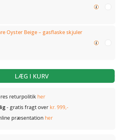
re Oyster Beige – gasflaske skjuler
LÆG I KURV
ores returpolitik
her
lig
- gratis fragt over
kr. 999,-
nline præsentation
her