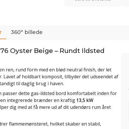
r
360° billede
6 Oyster Beige – Rundt Ildsted
 ren, rund form med en blød neutral finish, der let
r. Lavet af holdbart komposit, tilbyder det udseendet af
andigt til daglig brug i haven.
 passer dette gas-ildsted bord komfortabelt inden for
den integrerede brænder en kraftig
13,5 kW
per dig med at få mere ud af dit udendørs rum året
er flammemønsteret, hvilket skaber en stabil,