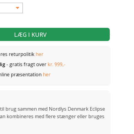
LÆG I KURV
ores returpolitik
her
lig
- gratis fragt over
kr. 999,-
nline præsentation
her
 til brug sammen med Nordlys Denmark Eclipse
Kan kombineres med flere stænger eller bruges