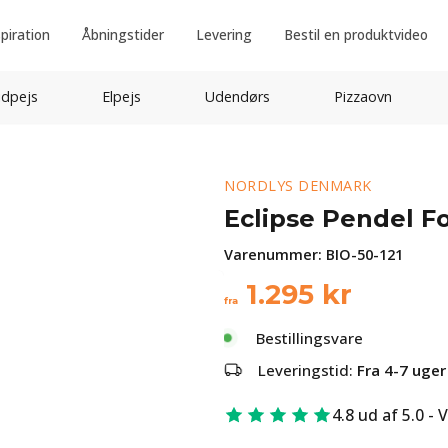
spiration
Åbningstider
Levering
Bestil en produktvideo
idpejs
Elpejs
Udendørs
Pizzaovn
NORDLYS DENMARK
Eclipse Pendel F
Varenummer:
BIO-50-121
1.295
kr
fra
Bestillingsvare
Leveringstid:
Fra 4-7 uger
4.8 ud af 5.0 - 