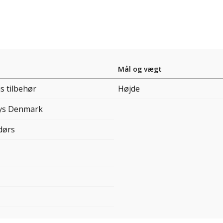
Mål og vægt
s tilbehør
Højde
ys Denmark
dørs