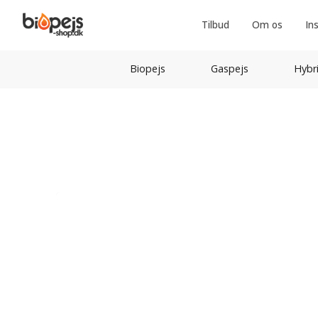
Tilbud
Om os
In
Biopejs
Gaspejs
Hybr