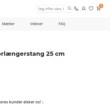
0
Mærker
Videoer
FAQ
orlængerstang 25 cm
Vores kunder elsker os!