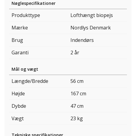
Nøglespecifikationer
Produkttype
Lofthængt biopejs
Mærke
Nordlys Denmark
Brug
Indendørs
Garanti
2 år
Mål og vægt
Længde/Bredde
56 cm
Højde
167 cm
Dybde
47 cm
Vægt
23 kg
Tekniske specifikationer