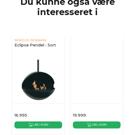
Du kunne også være
interesseret i
NORDLYS DENMARK
d
Eclipse Pendel - Sort
16.995
19.999
2
LÆG I KURV
LÆG I KURV