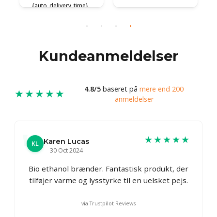
{auto_delivery_time}
{auto_delivery_time}
{
Kundeanmeldelser
4.8/5
baseret på
mere end 200
★★★★★
anmeldelser
★★★★★
Karen Lucas
KL
30 Oct 2024
Bio ethanol brænder. Fantastisk produkt, der
tilføjer varme og lysstyrke til en uelsket pejs.
via Trustpilot Reviews