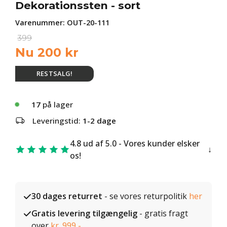
Dekorationssten - sort
Varenummer:
OUT-20-111
399
Nu
200
kr
RESTSALG!
17
på lager
Leveringstid:
1-2 dage
4.8 ud af 5.0 - Vores kunder elsker
os!
30 dages returret
- se vores returpolitik
her
Gratis levering tilgængelig
- gratis fragt
over
kr. 999,-