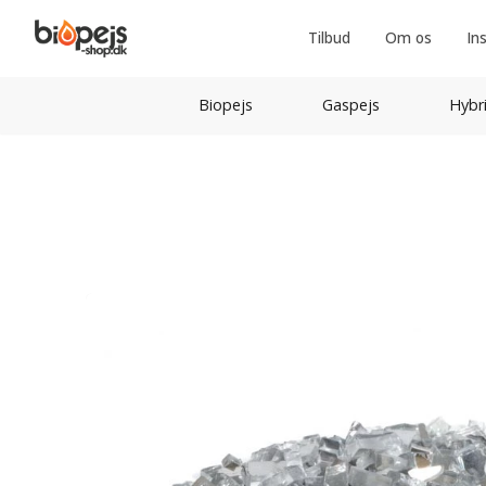
Tilbud
Om os
In
Biopejs
Gaspejs
Hybr