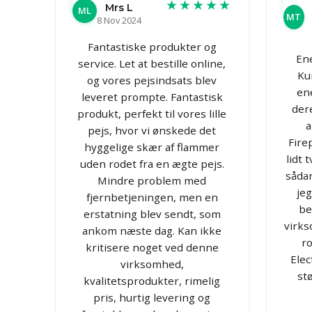
★★★★★
Mrs L
ML
MT
8 Nov 2024
Fantastiske produkter og
En
service. Let at bestille online,
Ku
og vores pejsindsats blev
en
leveret prompte. Fantastisk
der
produkt, perfekt til vores lille
a
pejs, hvor vi ønskede det
Fire
hyggelige skær af flammer
lidt 
uden rodet fra en ægte pejs.
såda
Mindre problem med
jeg
fjernbetjeningen, men en
be
erstatning blev sendt, som
virks
ankom næste dag. Kan ikke
ro
kritisere noget ved denne
Elec
virksomhed,
st
kvalitetsprodukter, rimelig
pris, hurtig levering og