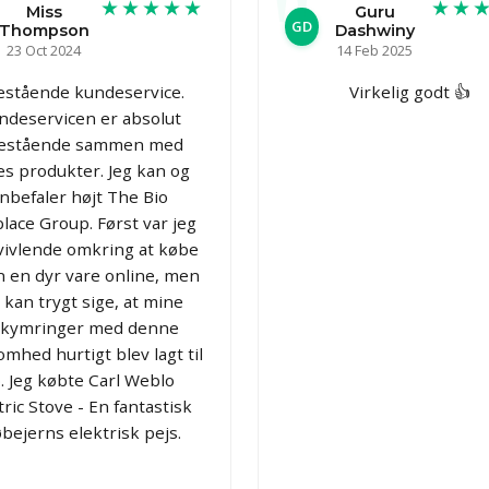
★★★★★
★★
Miss
Guru
GD
Thompson
Dashwiny
23 Oct 2024
14 Feb 2025
estående kundeservice.
Virkelig godt 👍
ndeservicen er absolut
estående sammen med
es produkter. Jeg kan og
nbefaler højt The Bio
place Group. Først var jeg
tvivlende omkring at købe
n en dyr vare online, men
 kan trygt sige, at mine
kymringer med denne
omhed hurtigt blev lagt til
. Jeg købte Carl Weblo
tric Stove - En fantastisk
øbejerns elektrisk pejs.