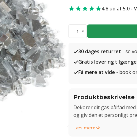
4.8 ud af 5.0 - 
1
30 dages returret
- se v
Gratis levering tilgænge
Få mere at vide
- book o
Produktbeskrivelse
Dekorer dit gas bålfad med 
og giv den et personligt pr
Læs mere