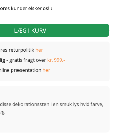
Vores kunder elsker os!
LÆG I KURV
ores returpolitik
her
lig
- gratis fragt over
kr. 999,-
nline præsentation
her
disse dekorationssten i en smuk lys hvid farve,
æg.