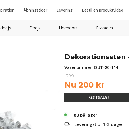
spiration
Åbningstider
Levering
Bestil en produktvideo
idpejs
Elpejs
Udendørs
Pizzaovn
Dekorationssten -
Varenummer:
OUT-20-114
399
Nu
200
kr
RESTSALG!
88
på lager
Leveringstid:
1-2 dage