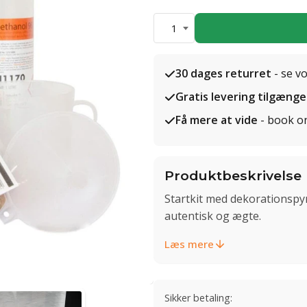
1
30 dages returret
- se v
Gratis levering tilgænge
Få mere at vide
- book o
Produktbeskrivelse
Startkit med dekorationspynt
autentisk og ægte.
Læs mere
Sikker betaling: