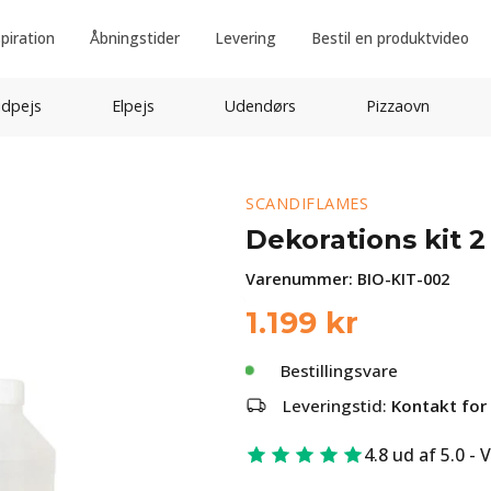
spiration
Åbningstider
Levering
Bestil en produktvideo
idpejs
Elpejs
Udendørs
Pizzaovn
SCANDIFLAMES
Dekorations kit 2
Varenummer:
BIO-KIT-002
1.199
kr
Bestillingsvare
Leveringstid:
Kontakt for 
4.8 ud af 5.0 - 