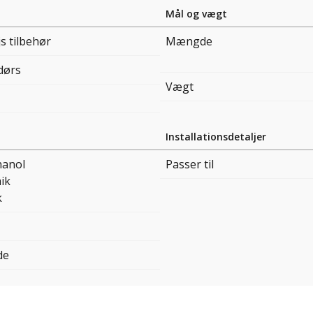
Mål og vægt
s tilbehør
Mængde
dørs
Vægt
Installationsdetaljer
hanol
Passer til
ik
k
de