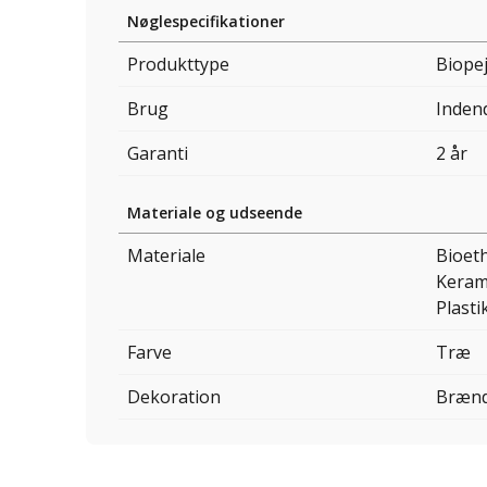
Nøglespecifikationer
Produkttype
Biopej
Brug
Inden
Garanti
2 år
Materiale og udseende
Materiale
Bioet
Keram
Plasti
Farve
Træ
Dekoration
Bræn