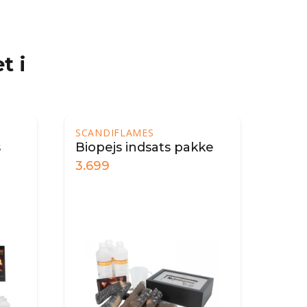
t i
SCANDIFLAMES
s
Biopejs indsats pakke
3.699