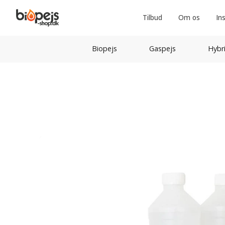
Tilbud
Om os
In
Biopejs
Gaspejs
Hybr