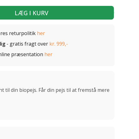
LÆG I KURV
ores returpolitik
her
lig
- gratis fragt over
kr. 999,-
nline præsentation
her
 til din biopejs. Får din pejs til at fremstå mere