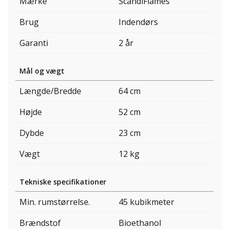
Mærke
ScandiFlames
Brug
Indendørs
Garanti
2 år
Mål og vægt
Længde/Bredde
64 cm
Højde
52 cm
Dybde
23 cm
Vægt
12 kg
Tekniske specifikationer
Min. rumstørrelse.
45 kubikmeter
Brændstof
Bioethanol