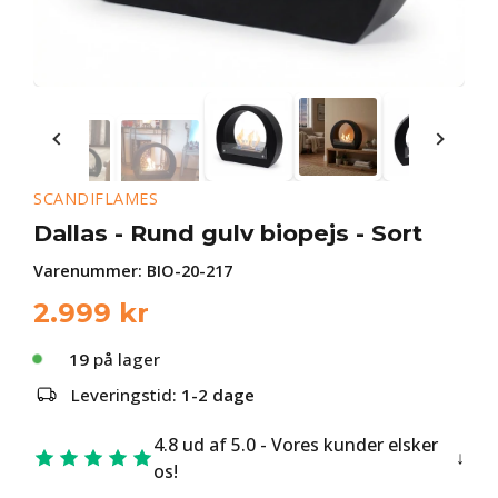
SCANDIFLAMES
Dallas - Rund gulv biopejs - Sort
Varenummer:
BIO-20-217
2.999
kr
19
på lager
Leveringstid:
1-2 dage
4.8 ud af 5.0 - Vores kunder elsker
os!