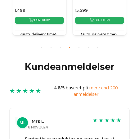
1.499
15.599
1
LÆG I KURV
LÆG I KURV
{auto_delivery_time}
{auto_delivery_time}
Kundeanmeldelser
4.8/5
baseret på
mere end 200
★★★★★
anmeldelser
★★★★★
Mrs L
ML
8 Nov 2024
Fantastiske produkter og service. Let at