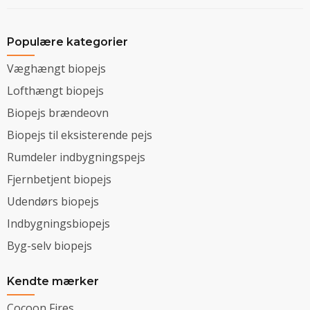
Populære kategorier
Væghængt biopejs
Lofthængt biopejs
Biopejs brændeovn
Biopejs til eksisterende pejs
Rumdeler indbygningspejs
Fjernbetjent biopejs
Udendørs biopejs
Indbygningsbiopejs
Byg-selv biopejs
Kendte mærker
Cocoon Fires