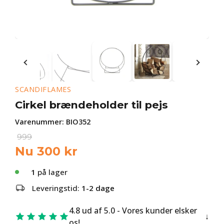
SCANDIFLAMES
Cirkel brændeholder til pejs
Varenummer:
BIO352
999
Nu
300
kr
1
på lager
Leveringstid:
1-2 dage
4.8 ud af 5.0 - Vores kunder elsker
os!