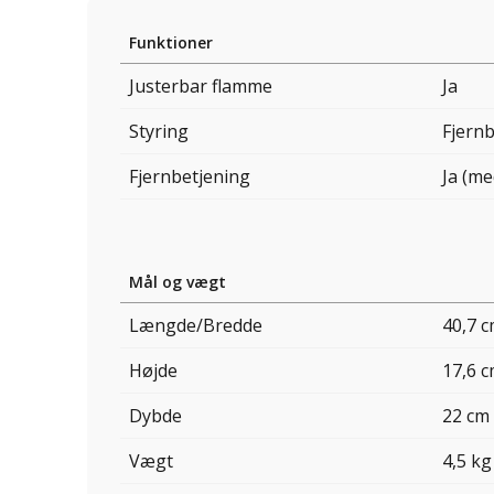
Funktioner
Justerbar flamme
Ja
Styring
Fjern
Fjernbetjening
Ja (me
Mål og vægt
Længde/Bredde
40,7 
Højde
17,6 
Dybde
22 cm
Vægt
4,5 kg