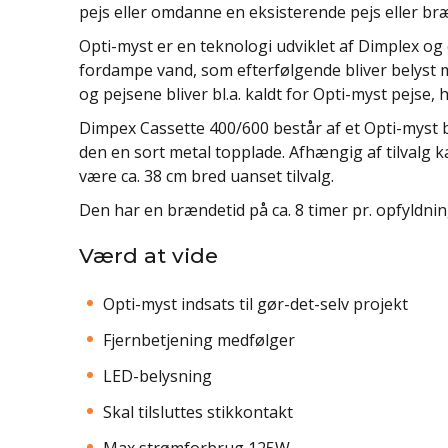
pejs eller omdanne en eksisterende pejs eller br
Opti-myst er en teknologi udviklet af Dimplex og
fordampe vand, som efterfølgende bliver belyst m
og pejsene bliver bl.a. kaldt for Opti-myst pejse,
Dimpex Cassette 400/600 består af et Opti-myst 
den en sort metal topplade. Afhængig af tilvalg 
være ca. 38 cm bred uanset tilvalg.
Den har en brændetid på ca. 8 timer pr. opfyldnin
Værd at vide
Opti-myst indsats til gør-det-selv projekt
Fjernbetjening medfølger
LED-belysning
Skal tilsluttes stikkontakt
Max strømforbrug 125W