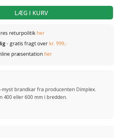
LÆG I KURV
ores returpolitik
her
lig
- gratis fragt over
kr. 999,-
nline præsentation
her
i-myst brandkar fra producenten Dimplex.
en 400 eller 600 mm i bredden.