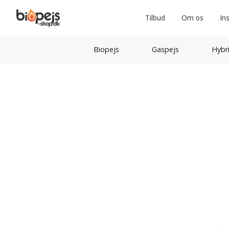
Tilbud
Om os
In
Biopejs
Gaspejs
Hybr