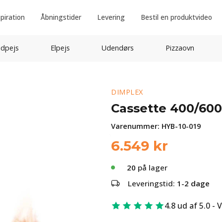
spiration
Åbningstider
Levering
Bestil en produktvideo
idpejs
Elpejs
Udendørs
Pizzaovn
DIMPLEX
Cassette 400/600
Varenummer:
HYB-10-019
6.549
kr
20
på lager
Leveringstid:
1-2 dage
4.8 ud af 5.0 - 