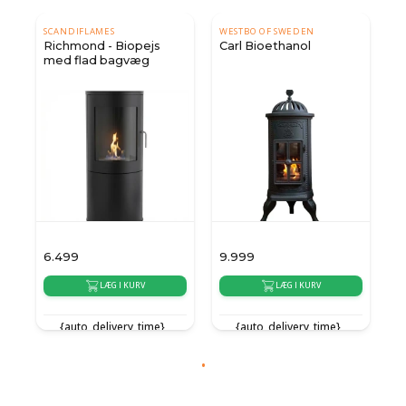
SCANDIFLAMES
WESTBO OF SWEDEN
Richmond - Biopejs
Carl Bioethanol
med flad bagvæg
6.499
9.999
LÆG I KURV
LÆG I KURV
{auto_delivery_time}
{auto_delivery_time}