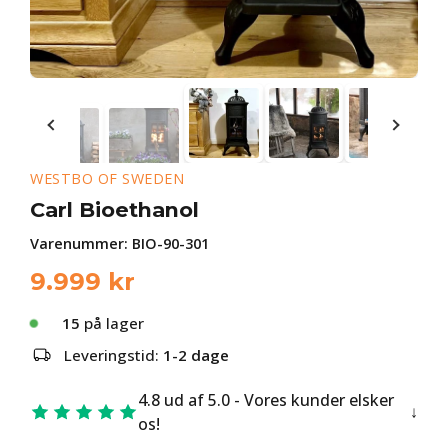
WESTBO OF SWEDEN
Carl Bioethanol
Varenummer:
BIO-90-301
9.999
kr
15
på lager
Leveringstid:
1-2 dage
4.8 ud af 5.0 - Vores kunder elsker
os!