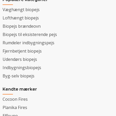
Væghængt biopejs
Lofthængt biopejs
Biopejs brændeovn
Biopejs til eksisterende pejs
Rumdeler indbygningspejs
Fjernbetjent biopejs
Udendørs biopejs
Indbygningsbiopejs
Byg-selv biopejs
Kendte mærker
Cocoon Fires
Planika Fires
Effeuno