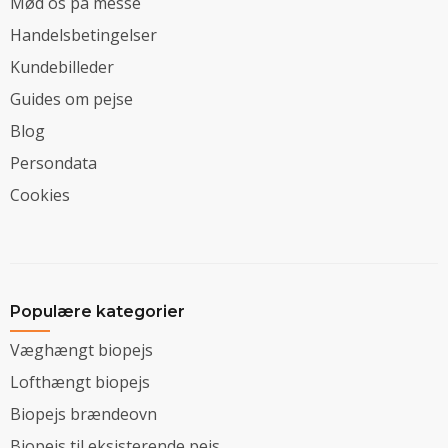
Mød os på messe
Handelsbetingelser
Kundebilleder
Guides om pejse
Blog
Persondata
Cookies
Populære kategorier
Væghængt biopejs
Lofthængt biopejs
Biopejs brændeovn
Biopejs til eksisterende pejs