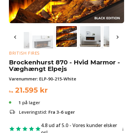
BRITISH FIRES
Brockenhurst 870 - Hvid Marmor -
Væghængt Elpejs
Varenummer:
ELP-90-215-White
21.595
kr
fra
1
på lager
Leveringstid:
Fra 3-6 uger
4.8 ud af 5.0 - Vores kunder elsker
os!