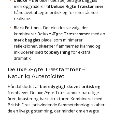
Deluxe
– Beholder det spejlbelagte bagglas
men opgraderer til
Deluxe Ægte Træstammer
,
håndlavet af ægte britisk eg for enestående
realisme.
Black Edition
– Det eksklusive valg, der
kombinerer
Deluxe Ægte Træstammer
med en
mørk bagglas
plade, som minimerer
refleksioner, skærper flammernes klarhed og
inkluderer blød
topbelysning
for ekstra
dramatik.
Deluxe Ægte Træstammer –
Naturlig Autenticitet
Håndafsluttet af
bæredygtigt skovet britisk eg
fremhæver Deluxe Ægte Træstammer naturlige
årer, knaster og barkstrukturer. Kombineret med
British Fires’ prisvindende flammeteknologi skaber
de en livagtig stemning, der minder om en ægte