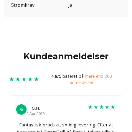
Strømkrav
Ja
Kundeanmeldelser
4.8/5
baseret på
mere end 200
★★★★★
anmeldelser
★★★★★
G.H.
G
2 Apr 2025
Fantastisk produkt, smidig levering. Efter at
have prøvet CasusGrill på ferie i Italien, ville vi