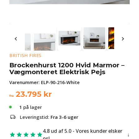
BRITISH FIRES
Brockenhurst 1200 Hvid Marmor –
Vægmonteret Elektrisk Pejs
Varenummer:
ELP-90-216-White
23.795
kr
fra
1
på lager
Leveringstid:
Fra 3-6 uger
4.8 ud af 5.0 - Vores kunder elsker
os!