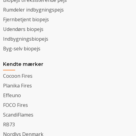
Rumdeler indbygningspejs
Fjernbetjent biopejs
Udendørs biopejs
Indbygningsbiopejs
Byg-selv biopejs
Kendte mærker
Cocoon Fires
Planika Fires
Effeuno
FOCO Fires
ScandiFlames
RB73
Nordlys Denmark