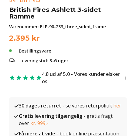
BRITISH FIRES
British Fires Ashlett 3-sidet
Ramme
Varenummer:
ELP-90-233_three_sided_frame
2.395
kr
Bestillingsvare
Leveringstid:
3-6 uger
4.8 ud af 5.0 - Vores kunder elsker
os!
30 dages returret
- se vores returpolitik
her
Gratis levering tilgængelig
- gratis fragt
over
kr. 999,-
Få mere at vide
- book online præsentation