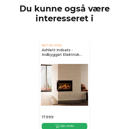
Du kunne også være
interesseret i
BRITISH FIRES
Ashlett Indsats -
Indbygget Elektrisk
Pejs
17.999
LÆG I KURV