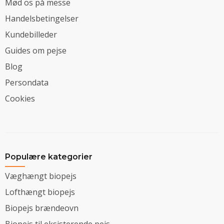
Mød os på messe
Handelsbetingelser
Kundebilleder
Guides om pejse
Blog
Persondata
Cookies
Populære kategorier
Væghængt biopejs
Lofthængt biopejs
Biopejs brændeovn
Biopejs til eksisterende pejs