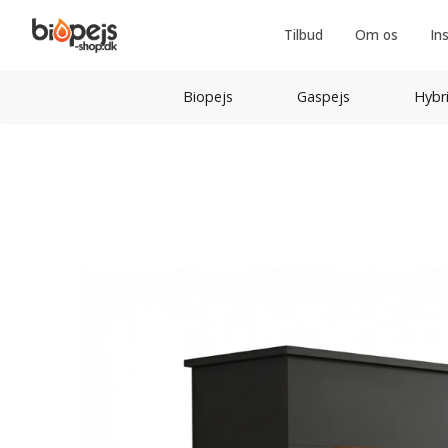
Tilbud
Om os
In
Biopejs
Gaspejs
Hybr