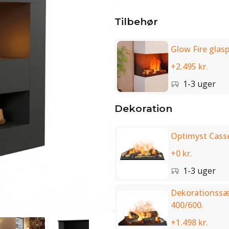
Tilbehør
Glow Fire glas
+2.495 kr.
1-3 uger
Dekoration
Optimyst Cass
+0 kr.
1-3 uger
Dekorationssæt 
400/600.
+1.498 kr.