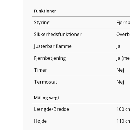
Funktioner
Styring
Fjern
Sikkerhedsfunktioner
Overb
Justerbar flamme
Ja
Fjernbetjening
Ja (me
Timer
Nej
Termostat
Nej
Mål og vægt
Længde/Bredde
100 c
Højde
110 c