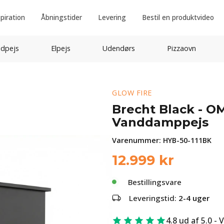
spiration
Åbningstider
Levering
Bestil en produktvideo
idpejs
Elpejs
Udendørs
Pizzaovn
GLOW FIRE
Brecht Black - OM
Vanddamppejs
Varenummer:
HYB-50-111BK
12.999
kr
Bestillingsvare
Leveringstid:
2-4 uger
4.8 ud af 5.0 - 