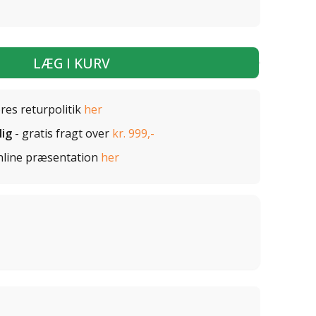
LÆG I KURV
ores returpolitik
her
lig
- gratis fragt over
kr. 999,-
nline præsentation
her