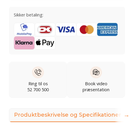
Sikker betaling:
Ring til os
Book video
52 700 500
præsentation
→
Produktbeskrivelse og Specifikationer
3