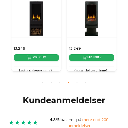
13.249
13.249
15
LÆG I KURV
LÆG I KURV
{auto_delivery_time}
{auto_delivery_time}
Kundeanmeldelser
4.8/5
baseret på
mere end 200
★★★★★
anmeldelser