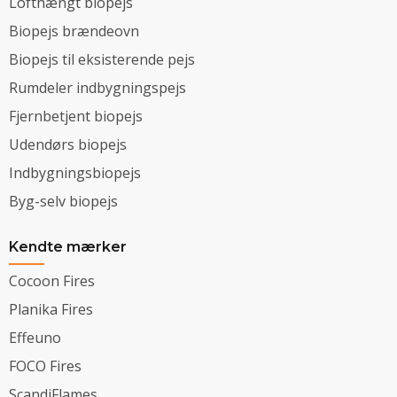
Lofthængt biopejs
Biopejs brændeovn
Biopejs til eksisterende pejs
Rumdeler indbygningspejs
Fjernbetjent biopejs
Udendørs biopejs
Indbygningsbiopejs
Byg-selv biopejs
Kendte mærker
Cocoon Fires
Planika Fires
Effeuno
FOCO Fires
ScandiFlames