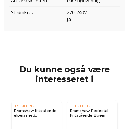
Aftræk/skorsten
Ikke nødvendig
Strømkrav
220-240V
Ja
Du kunne også være
interesseret i
BRITISH FIRES
BRITISH FIRES
Bramshaw fritstående
Bramshaw Pedestal -
elpejs med
Fritstående Elpejs
brændeopbevaring