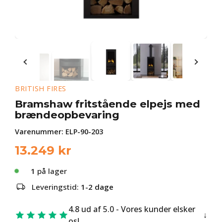
BRITISH FIRES
Bramshaw fritstående elpejs med
brændeopbevaring
Varenummer:
ELP-90-203
13.249
kr
1
på lager
Leveringstid:
1-2 dage
4.8 ud af 5.0 - Vores kunder elsker
os!