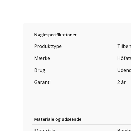
Nøglespecifikationer
Produkttype
Tilbeh
Mærke
Höfat
Brug
Udend
Garanti
2 år
Materiale og udseende
Materiale
Bamb