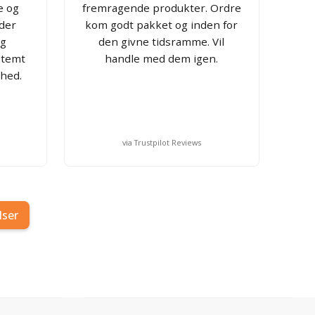
e og
fremragende produkter. Ordre
der
kom godt pakket og inden for
og
den givne tidsramme. Vil
stemt
handle med dem igen.
hed.
via Trustpilot Reviews
lser