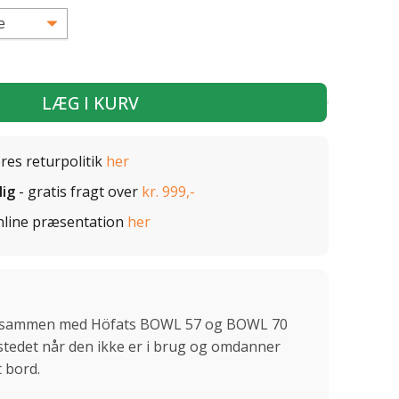
LÆG I KURV
ores returpolitik
her
lig
- gratis fragt over
kr. 999,-
nline præsentation
her
g sammen med Höfats BOWL 57 og BOWL 70
ldstedet når den ikke er i brug og omdanner
t bord.