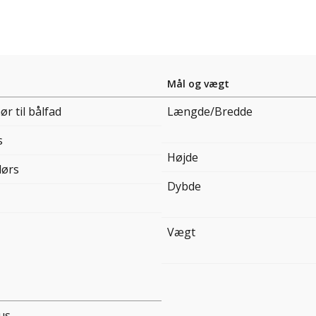
Mål og vægt
ør til bålfad
Længde/Bredde
s
Højde
ørs
Dybde
Vægt
us