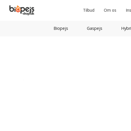
Tilbud
Om os
In
Biopejs
Gaspejs
Hybr