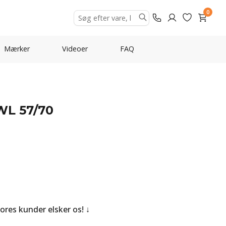
0
Mærker
Videoer
FAQ
WL 57/70
Vores kunder elsker os!