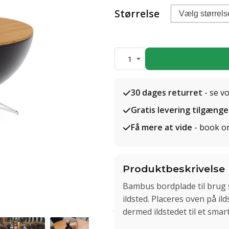
Størrelse
1
30 dages returret
- se v
Gratis levering tilgænge
Få mere at vide
- book o
Produktbeskrivelse
Bambus bordplade til bru
ildsted. Placeres oven på i
dermed ildstedet til et smar