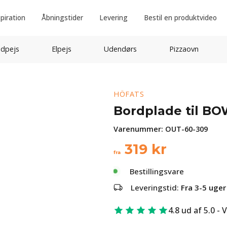
spiration
Åbningstider
Levering
Bestil en produktvideo
idpejs
Elpejs
Udendørs
Pizzaovn
HÖFATS
Bordplade til BO
Varenummer:
OUT-60-309
319
kr
fra
Bestillingsvare
Leveringstid:
Fra 3-5 uger
4.8 ud af 5.0 - 