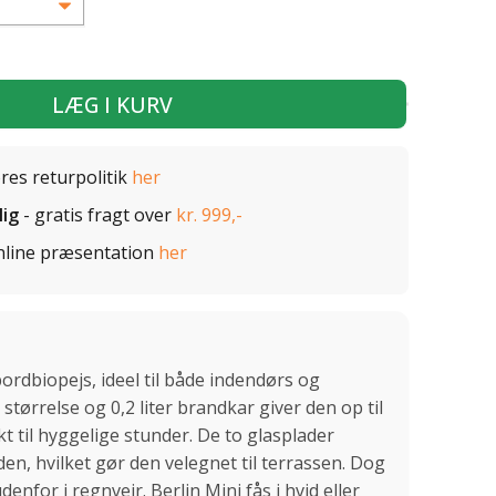
LÆG I KURV
ores returpolitik
her
lig
- gratis fragt over
kr. 999,-
nline præsentation
her
ordbiopejs, ideel til både indendørs og
 størrelse og 0,2 liter brandkar giver den op til
t til hyggelige stunder. De to glasplader
n, hvilket gør den velegnet til terrassen. Dog
enfor i regnvejr. Berlin Mini fås i hvid eller