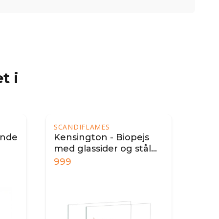
t i
SCANDIFLAMES
ende
Kensington - Biopejs
med glassider og stål
brandkar
999