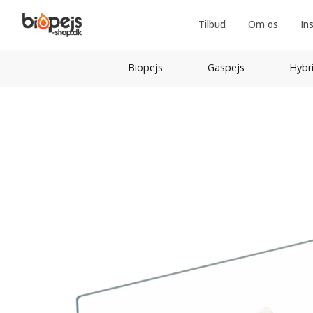
Tilbud
Om os
In
Biopejs
Gaspejs
Hybr