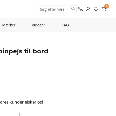
0
Mærker
Videoer
FAQ
 biopejs til bord
Vores kunder elsker os!