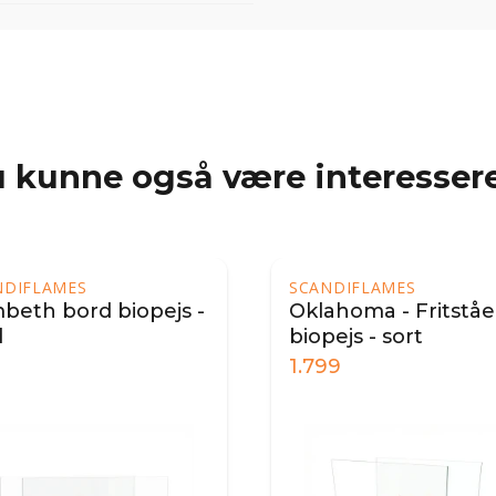
 kunne også være interessere
NDIFLAMES
SCANDIFLAMES
beth bord biopejs -
Oklahoma - Fritstå
d
biopejs - sort
1.799