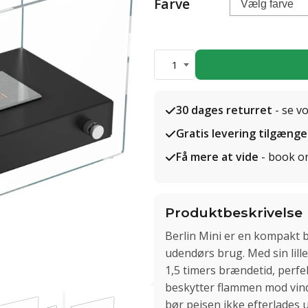
Farve
1
30 dages returret
- se v
Gratis levering tilgænge
Få mere at vide
- book o
Produktbeskrivelse
Berlin Mini er en kompakt b
udendørs brug. Med sin lille
1,5 timers brændetid, perfek
beskytter flammen mod vinde
bør pejsen ikke efterlades ud