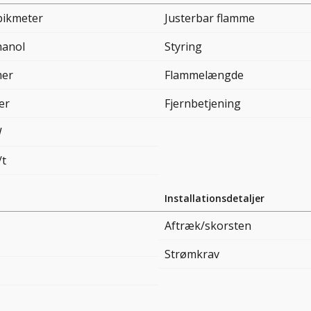
bikmeter
Justerbar flamme
hanol
Styring
mer
Flammelængde
ter
Fjernbetjening
W
/t
Installationsdetaljer
Aftræk/skorsten
Strømkrav