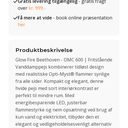
Gratis levering tilgængelig
- gratis fragt
over
kr. 999,-
Få mere at vide
- book online præsentation
her
Produktbeskrivelse
Glow Fire Beethoven - OMC 600 | Fritstående
Vanddamppejs kombinerer tidløst design
med realistiske Opti-Myst® flammer synlige
fra alle sider. Kompakt og elegant, denne
hvide pejs med sort interiørkontrast er
perfekt til mindre rum. Med
energibesparende LED, justerbar
flammestyrke og nem opsætning ved brug af
kun vand og elektricitet, tilbyder den et
elegant og vedligeholdelsesvenligt alternativ