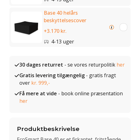
Base 40 helårs
beskyttelsescover
+3.170 kr.
4-13 uger
30 dages returret
- se vores returpolitik
her
Gratis levering tilgængelig
- gratis fragt
over
kr. 999,-
Få mere at vide
- book online præsentation
her
Produktbeskrivelse
EcoSmart Base 40 er et firkantet, fritstående