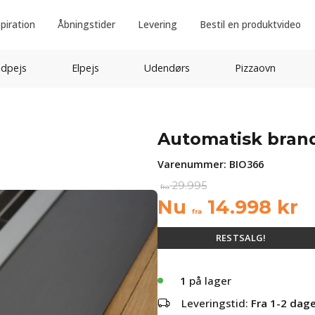
spiration
Åbningstider
Levering
Bestil en produktvideo
idpejs
Elpejs
Udendørs
Pizzaovn
Automatisk brand
Varenummer:
BIO366
29.995
fra
Nu
14.998
kr
fra
RESTSALG!
1
på lager
Leveringstid:
Fra 1-2 dag