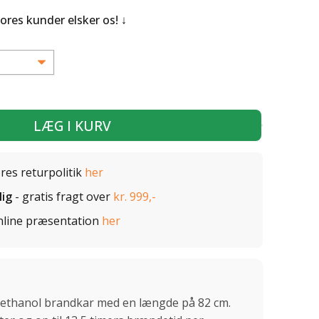
Vores kunder elsker os!
LÆG I KURV
ores returpolitik
her
lig
- gratis fragt over
kr. 999,-
nline præsentation
her
oethanol brandkar med en længde på 82 cm.