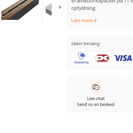
Brændstofkapacitet på 11 li
opfyldning.
Læs mere
Sikker betaling:
Live-chat
Send os en besked