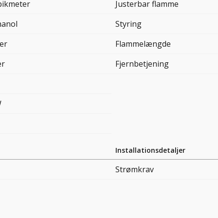
bikmeter
Justerbar flamme
hanol
Styring
er
Flammelængde
er
Fjernbetjening
W
Installationsdetaljer
Strømkrav