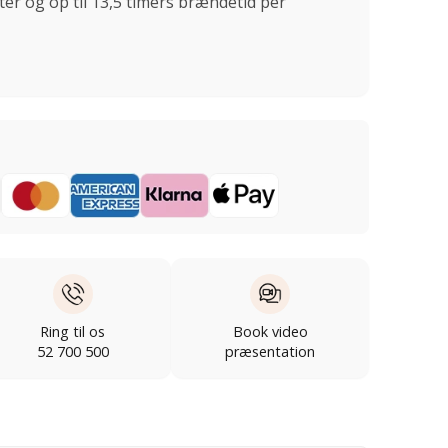
ter og op til 13,5 timers brændetid per
Ring til os
Book video
52 700 500
præsentation