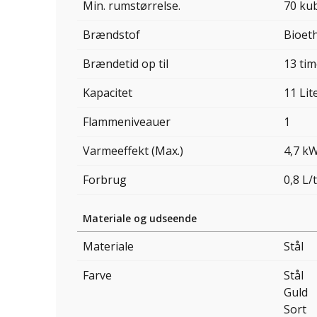
Min. rumstørrelse.
70 ku
Brændstof
Bioet
Brændetid op til
13 tim
Kapacitet
11 Lit
Flammeniveauer
1
Varmeeffekt (Max.)
4,7 k
Forbrug
0,8 L/t
Materiale og udseende
Materiale
Stål
Farve
Stål
Guld
Sort