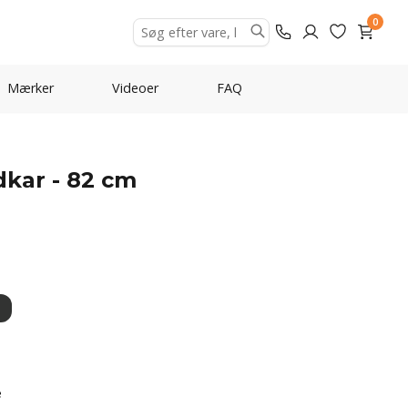
0
Mærker
Videoer
FAQ
kar - 82 cm
e