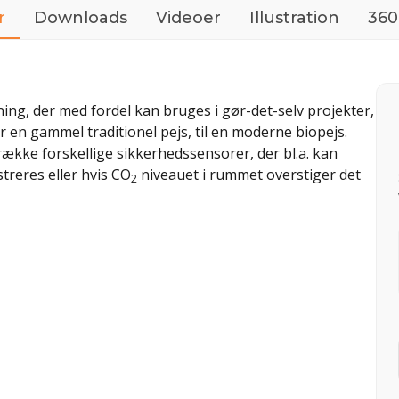
r
Downloads
Videoer
Illustration
360
ng, der med fordel kan bruges i gør-det-selv projekter,
en gammel traditionel pejs, til en moderne biopejs.
ække forskellige sikkerhedssensorer, der bl.a. kan
streres eller hvis CO
niveauet i rummet overstiger det
2