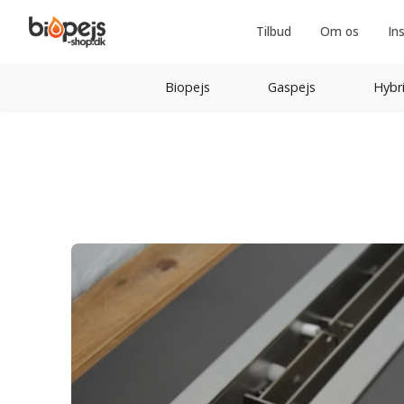
Tilbud
Om os
In
Biopejs
Gaspejs
Hybr