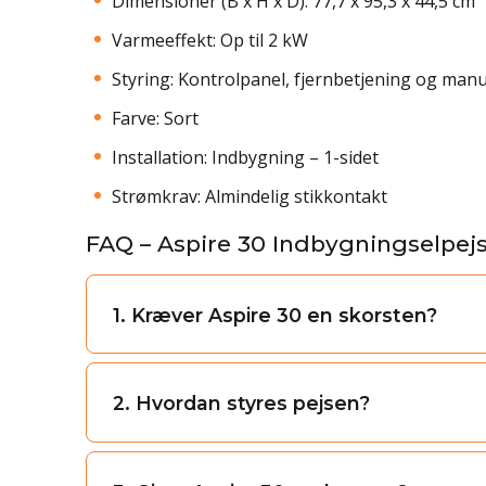
Dimensioner (B x H x D): 77,7 x 95,3 x 44,5 cm
Varmeeffekt: Op til 2 kW
Styring: Kontrolpanel, fjernbetjening og manu
Farve: Sort
Installation: Indbygning – 1-sidet
Strømkrav: Almindelig stikkontakt
FAQ – Aspire 30 Indbygningselpej
1. Kræver Aspire 30 en skorsten?
2. Hvordan styres pejsen?