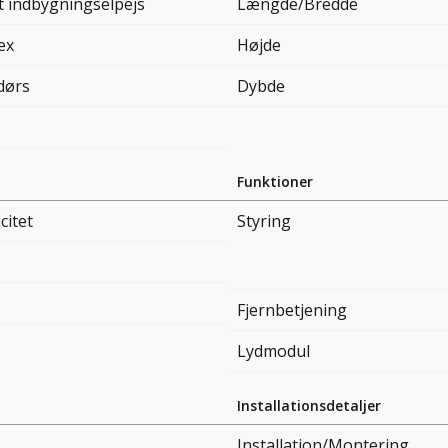
t indbygningselpejs
Længde/Bredde
ex
Højde
dørs
Dybde
Funktioner
citet
Styring
Fjernbetjening
Lydmodul
Installationsdetaljer
Installation/Montering