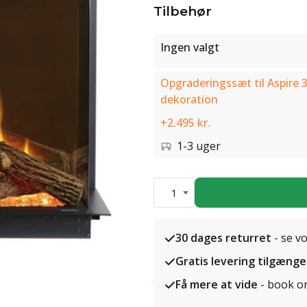
Tilbehør
Ingen valgt
Opgraderingssæt til Aspire 3
dekoration
+2.495 kr.
1-3 uger
1
30 dages returret
- se v
Gratis levering tilgænge
Få mere at vide
- book o