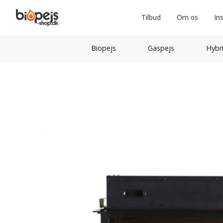
Tilbud
Om os
In
Biopejs
Gaspejs
Hybr