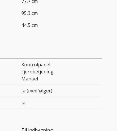
77,7 cm
95,3 cm
44,5 cm
Kontrolpanel
Fjernbetjening
Manuel
Ja (medfølger)
Ja
Til indbygning