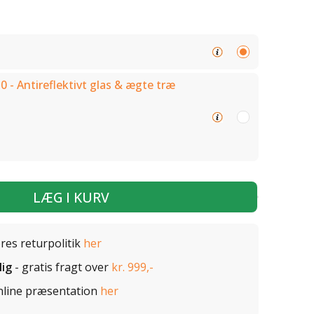
0 - Antireflektivt glas & ægte træ
LÆG I KURV
ores returpolitik
her
lig
- gratis fragt over
kr. 999,-
nline præsentation
her