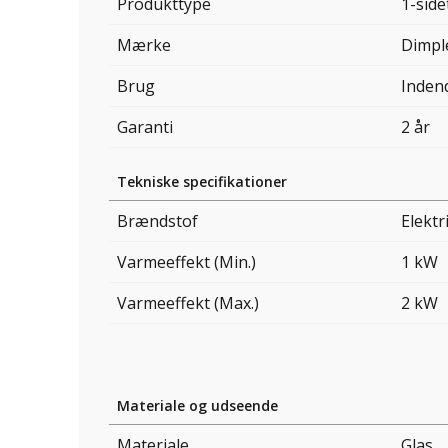
Produkttype
1-side
Mærke
Dimpl
Brug
Inden
Garanti
2 år
Tekniske specifikationer
Brændstof
Elektri
Varmeeffekt (Min.)
1 kW
Varmeeffekt (Max.)
2 kW
Materiale og udseende
Materiale
Glas