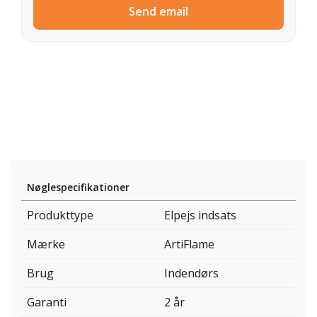
Send email
Nøglespecifikationer
Produkttype
Elpejs indsats
Mærke
ArtiFlame
Brug
Indendørs
Garanti
2 år