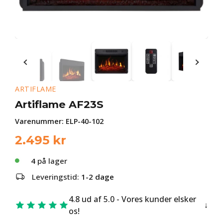
ARTIFLAME
Artiflame AF23S
Varenummer:
ELP-40-102
2.495
kr
4
på lager
Leveringstid:
1-2 dage
4.8 ud af 5.0 - Vores kunder elsker
os!