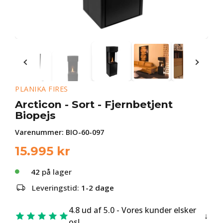
PLANIKA FIRES
Arcticon - Sort - Fjernbetjent
Biopejs
Varenummer:
BIO-60-097
15.995
kr
42
på lager
Leveringstid:
1-2 dage
4.8 ud af 5.0 - Vores kunder elsker
os!