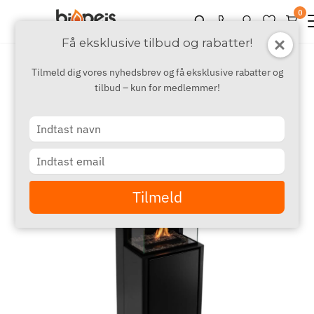
0
Få eksklusive tilbud og rabatter!
Tilmeld dig vores nyhedsbrev og få eksklusive rabatter og
tilbud – kun for medlemmer!
Type
your
name
Type
your
email
Tilmeld