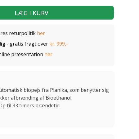
LÆG I KURV
ores returpolitik
her
lig
- gratis fragt over
kr. 999,-
nline præsentation
her
automatisk biopejs fra Planika, som benytter sig
sikker afbrænding af Bioethanol.
Op til 33 timers brændetid.