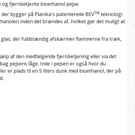
 og fjernbetjente bioethanol pejse.
TM
, der bygger på Planika's patenterede BEV
teknologi
anolen inden det brændes af, hvilket gør det muligt at
r glas, der fuldstændig afskærmer flammerne fra træk,
jælp af den medfølgende fjernbetjening eller via det
ag pejsens låge. Inde i pejsen er også hvor du
r er plads til en 5 liters dunk med bioethanol, der på
d.