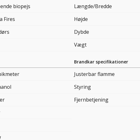
ående biopejs
Længde/Bredde
a Fires
Højde
dørs
Dybde
Vægt
Brandkar specifikationer
bikmeter
Justerbar flamme
hanol
Styring
er
Fjernbetjening
r
W