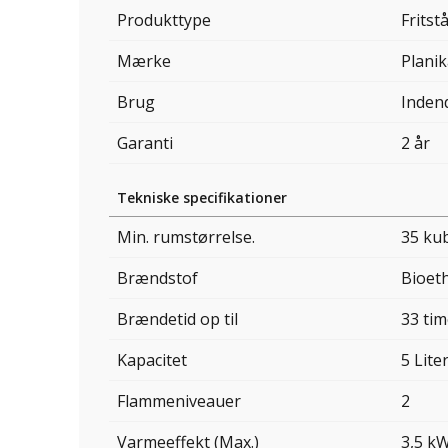
Produkttype
Fritst
Mærke
Planik
Brug
Inden
Garanti
2 år
Tekniske specifikationer
Min. rumstørrelse.
35 ku
Brændstof
Bioet
Brændetid op til
33 tim
Kapacitet
5 Lite
Flammeniveauer
2
Varmeeffekt (Max.)
3,5 k