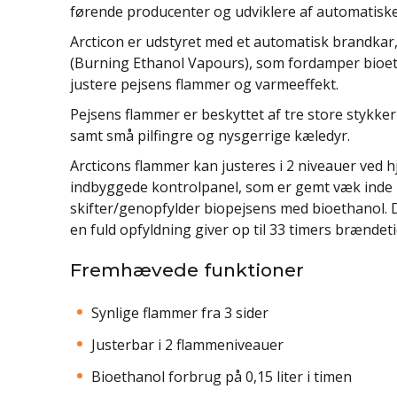
førende producenter og udviklere af automatiske
Arcticon er udstyret med et automatisk brandkar
(Burning Ethanol Vapours), som fordamper bioeth
justere pejsens flammer og varmeeffekt.
Pejsens flammer er beskyttet af tre store stykke
samt små pilfingre og nysgerrige kæledyr.
Arcticons flammer kan justeres i 2 niveauer ved h
indbyggede kontrolpanel, som er gemt væk inde b
skifter/genopfylder biopejsens med bioethanol. De
en fuld opfyldning giver op til 33 timers brændeti
Fremhævede funktioner
Synlige flammer fra 3 sider
Justerbar i 2 flammeniveauer
Bioethanol forbrug på 0,15 liter i timen