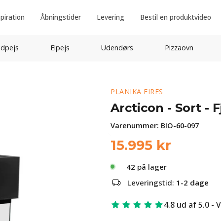
spiration
Åbningstider
Levering
Bestil en produktvideo
idpejs
Elpejs
Udendørs
Pizzaovn
PLANIKA FIRES
Arcticon - Sort - 
Varenummer:
BIO-60-097
15.995
kr
42
på lager
Leveringstid:
1-2 dage
4.8 ud af 5.0 - 