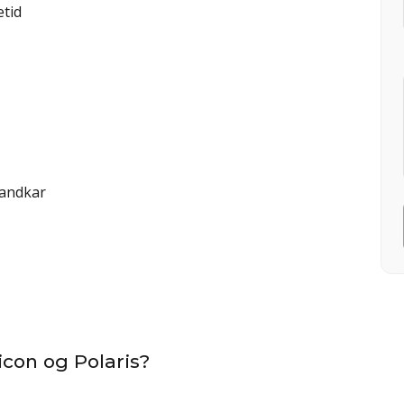
etid
randkar
icon og Polaris?