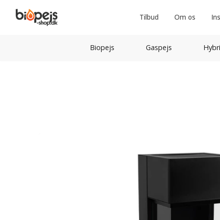
Tilbud
Om os
In
Biopejs
Gaspejs
Hybr