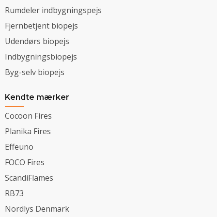
Rumdeler indbygningspejs
Fjernbetjent biopejs
Udendørs biopejs
Indbygningsbiopejs
Byg-selv biopejs
Kendte mærker
Cocoon Fires
Planika Fires
Effeuno
FOCO Fires
ScandiFlames
RB73
Nordlys Denmark