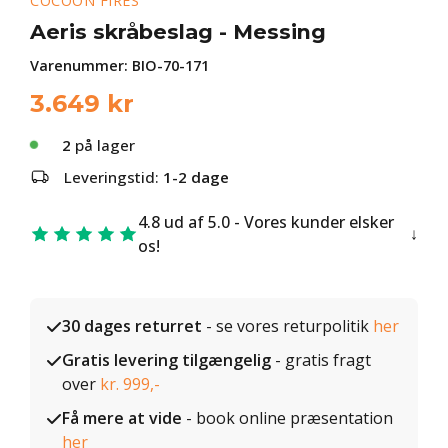
COCOON FIRES
Aeris skråbeslag - Messing
Varenummer:
BIO-70-171
3.649
kr
2
på lager
Leveringstid:
1-2 dage
4.8 ud af 5.0 - Vores kunder elsker
os!
30 dages returret
- se vores returpolitik
her
Gratis levering tilgængelig
- gratis fragt
over
kr. 999,-
Få mere at vide
- book online præsentation
her