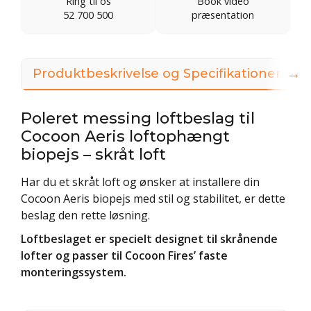
Ring til os
Book video
52 700 500
præsentation
→
Produktbeskrivelse og Specifikationer
3
Poleret messing loftbeslag til
Cocoon Aeris loftophængt
biopejs – skråt loft
Har du et skråt loft og ønsker at installere din
Cocoon Aeris biopejs med stil og stabilitet, er dette
beslag den rette løsning.
Loftbeslaget er specielt designet til skrånende
lofter og passer til Cocoon Fires’ faste
monteringssystem.