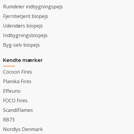
Rumdeler indbygningspejs
Fjernbetjent biopejs
Udendørs biopejs
Indbygningsbiopejs
Byg-selv biopejs
Kendte mærker
Cocoon Fires
Planika Fires
Effeuno
FOCO Fires
ScandiFlames
RB73
Nordlys Denmark