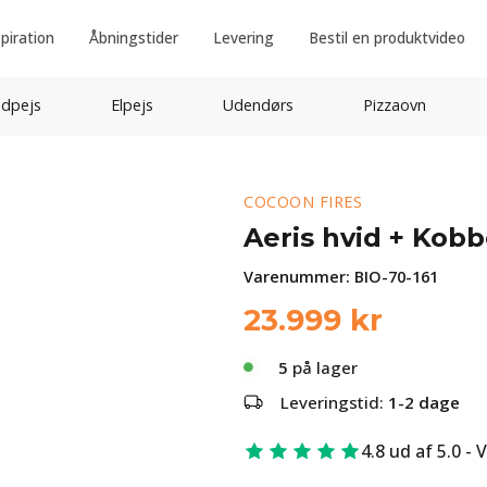
spiration
Åbningstider
Levering
Bestil en produktvideo
idpejs
Elpejs
Udendørs
Pizzaovn
COCOON FIRES
Aeris hvid + Kobb
Varenummer:
BIO-70-161
23.999
kr
5
på lager
Leveringstid:
1-2 dage
4.8 ud af 5.0 - 