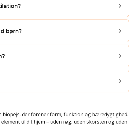
ilation?
ed børn?
n?
n biopejs, der forener form, funktion og bæredygtighed.
k element til dit hjem – uden røg, uden skorsten og uden