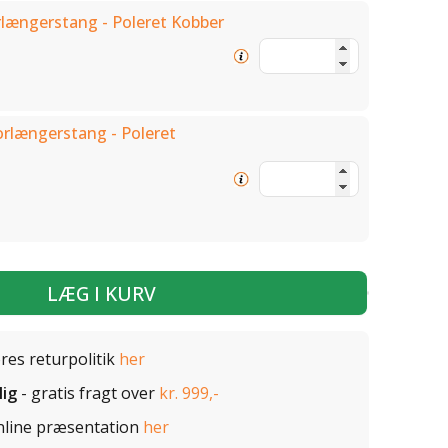
rlængerstang - Poleret Kobber
orlængerstang - Poleret
LÆG I KURV
ores returpolitik
her
lig
- gratis fragt over
kr. 999,-
nline præsentation
her