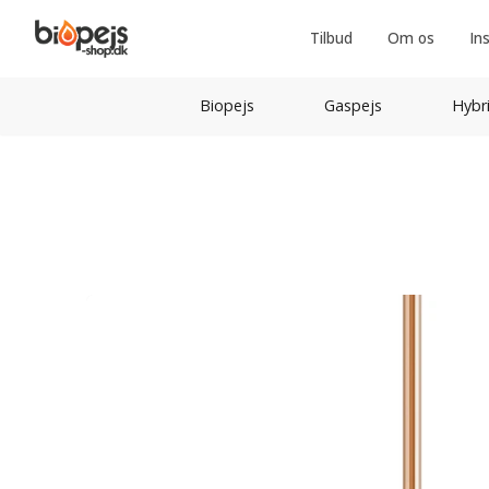
Tilbud
Om os
In
Biopejs
Gaspejs
Hybr