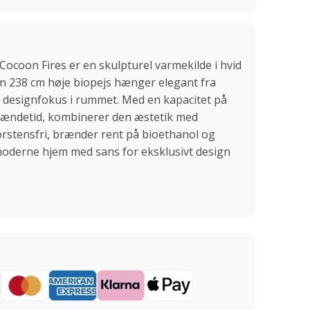
Cocoon Fires er en skulpturel varmekilde i hvid
n 238 cm høje biopejs hænger elegant fra
t designfokus i rummet. Med en kapacitet på
s brændetid, kombinerer den æstetik med
korstensfri, brænder rent på bioethanol og
 moderne hjem med sans for eksklusivt design