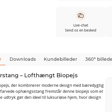
Live-chat
Send os en besked
r
Downloads
Kundebilleder
360° billed
erstang – Lofthængt Biopejs
biopejs, der kombinerer moderne design med bæredygtig
erfarvede ophængsstang fremstår denne biopejs som et
 udtryk gør den ideel til luksuriøse hjem, hvor design