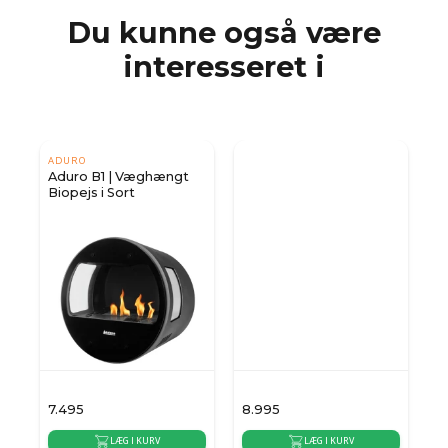
Du kunne også være
interesseret i
ADURO
Aduro B1 | Væghængt
Biopejs i Sort
7.495
8.995
7
LÆG I KURV
LÆG I KURV