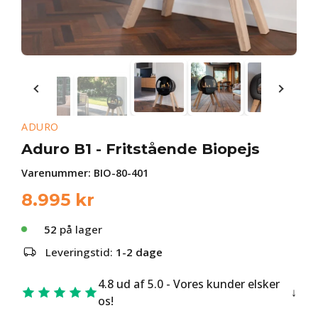
ADURO
Aduro B1 - Fritstående Biopejs
Varenummer:
BIO-80-401
8.995
kr
52
på lager
Leveringstid:
1-2 dage
4.8 ud af 5.0 - Vores kunder elsker
os!