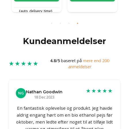
{auto_delivery_time}
{auto_delivery_time}
{
Kundeanmeldelser
4.8/5
baseret på
mere end 200
★★★★★
anmeldelser
★★★★★
Nathan Goodwin
NG
18 Dec 2023
En fantastisk oplevelse og produkt. Jeg havde
aldrig engang hørt om en bio ethanol pejs før
oktober, men ledte efter noget til at tilføje lidt
varme og atmosfære til et åbent plan