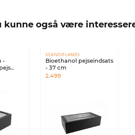
 kunne også være interessere
NDIFLAMES
ethanol pejseindsats
7 cm
99
999