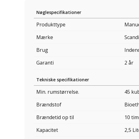
Nøglespecifikationer
Produkttype
Manue
Mærke
Scand
Brug
Inden
Garanti
2 år
Tekniske specifikationer
Min. rumstørrelse.
45 ku
Brændstof
Bioet
Brændetid op til
10 tim
Kapacitet
2,5 Li