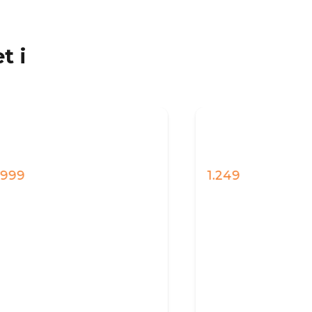
t i
1.249
2.4