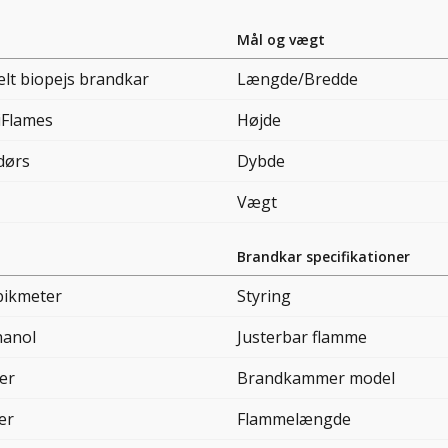
Mål og vægt
lt biopejs brandkar
Længde/Bredde
iFlames
Højde
dørs
Dybde
Vægt
Brandkar specifikationer
bikmeter
Styring
hanol
Justerbar flamme
er
Brandkammer model
ter
Flammelængde