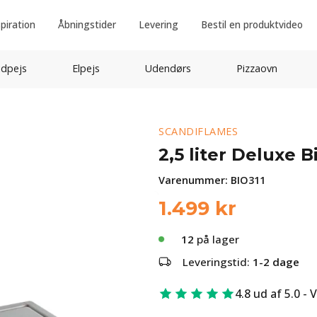
spiration
Åbningstider
Levering
Bestil en produktvideo
idpejs
Elpejs
Udendørs
Pizzaovn
SCANDIFLAMES
2,5 liter Deluxe 
Varenummer:
BIO311
1.499
kr
12
på lager
Leveringstid:
1-2 dage
4.8 ud af 5.0 - 