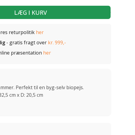
LÆG I KURV
ores returpolitik
her
lig
- gratis fragt over
kr. 999,-
nline præsentation
her
mmer. Perfekt til en byg-selv biopejs.
32,5 cm x D: 20,5 cm