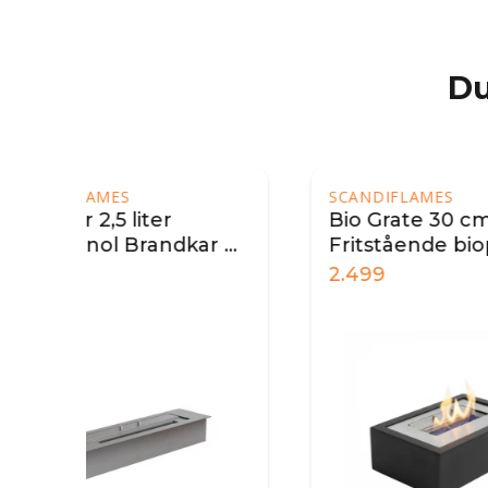
Du
SCANDIFLAMES
SCA
Bio Grate 30 cm -
Bio
ar 45
Fritstående biopejs
- 3
indsats
2.499
2.4