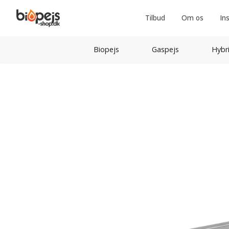
Tilbud
Om os
In
Biopejs
Gaspejs
Hybr