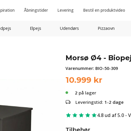
spiration
Åbningstider
Levering
Bestil en produktvideo
idpejs
Elpejs
Udendørs
Pizzaovn
Morsø Ø4 - Biop
Varenummer:
BIO-50-309
10.999
kr
2
på lager
Leveringstid:
1-2 dage
4.8 ud af 5.0 - 
Tilbehør