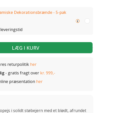
ramiske Dekorationsbrænde - 5-pak
leveringstid
LÆG I KURV
ores returpolitik
her
lig
- gratis fragt over
kr. 999,-
nline præsentation
her
ejs i solidt støbejern med et blødt, afrundet