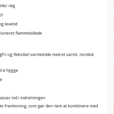
ller røg
ol
ng levetid
ioneret flammebillede
fri og fleksibel varmekilde med et varmt, nordisk
stra hygge
e
asser ind i indretningen
idløs fremtoning, som gør den nem at kombinere med