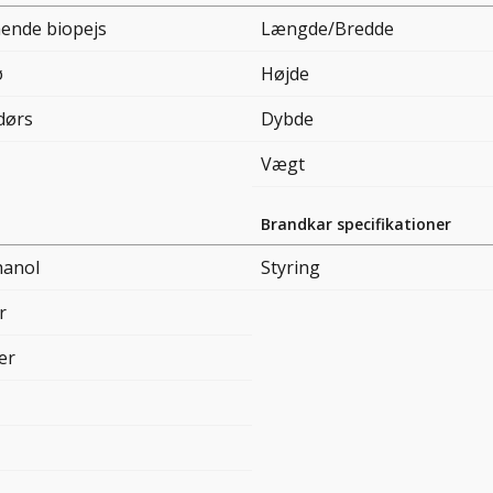
ående biopejs
Længde/Bredde
ø
Højde
dørs
Dybde
Vægt
Brandkar specifikationer
hanol
Styring
r
ter