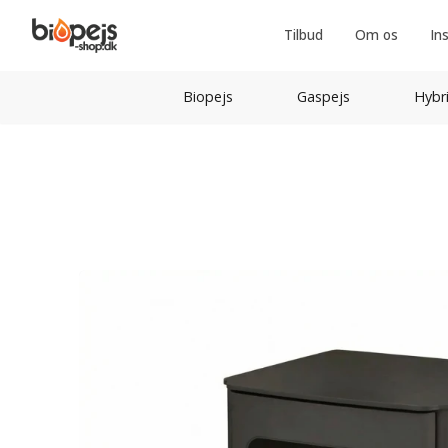
Tilbud
Om os
In
Biopejs
Gaspejs
Hybr