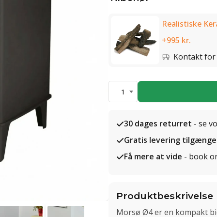
Realistiske Ke
+995 kr.
Kontakt for 
1
30 dages returret
- se v
Gratis levering tilgænge
Få mere at vide
- book o
Produktbeskrivelse
Morsø Ø4 er en kompakt biop