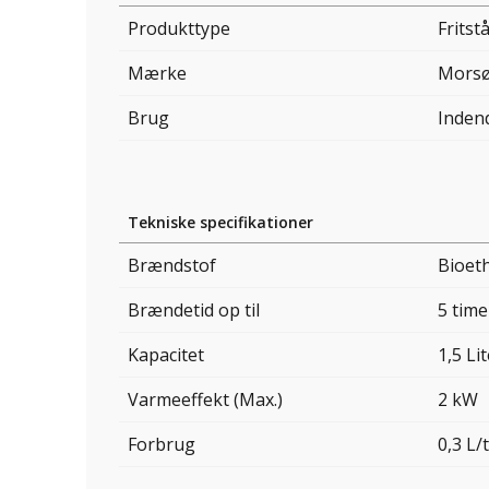
Produkttype
Fritst
Mærke
Mors
Brug
Inden
Tekniske specifikationer
Brændstof
Bioet
Brændetid op til
5 time
Kapacitet
1,5 Li
Varmeeffekt (Max.)
2 kW
Forbrug
0,3 L/t