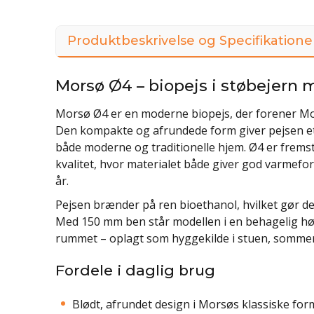
Produktbeskrivelse og Specifikatione
Morsø Ø4 – biopejs i støbejern
Morsø Ø4 er en moderne biopejs, der forener Mo
Den kompakte og afrundede form giver pejsen et b
både moderne og traditionelle hjem. Ø4 er fremsti
kvalitet, hvor materialet både giver god varmefo
år.
Pejsen brænder på ren bioethanol, hvilket gør de
Med 150 mm ben står modellen i en behagelig hø
rummet – oplagt som hyggekilde i stuen, sommer
Fordele i daglig brug
Blødt, afrundet design i Morsøs klassiske fo