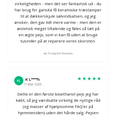
virkeligheden - men det ser fantastisk ud - du
har brug for ganske få keramiske træstamper
til at dække/skjule sølvindsatsen, og jeg
ønsker, den gav lidt mere varme - men den er
æstetisk meget tiltalende og føles så tæt på
en ægte pejs, som vi kan få uden at bruge
tusinder på at reparere vores skorsten.
via Trustpilot Reviews
★★★★★
K L****h
KL
11 Mar 2025
Dette er den første bioethanol pejs jeg har
købt, så jeg værdsatte virkelig de nyttige råd
(og masser af hjælpsomme FAQ'er på
hjemmesiden) uden det hårde salg. Pejsen