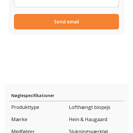
Send email
Nøglespecifikationer
Produkttype
Lofthængt biopejs
Mærke
Hein & Haugaard
Medfølger
Slukningsværktøj