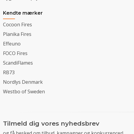
Kendte mærker
Cocoon Fires
Planika Fires
Effeuno
FOCO Fires
ScandiFlames
RB73
Nordlys Denmark
Westbo of Sweden
Tilmeld dig vores nyhedsbrev
og få besked om tilbud, kampagner og konkurrencer!