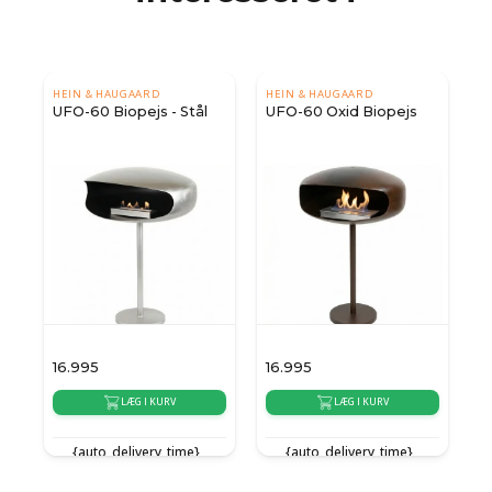
HEIN & HAUGAARD
HEIN & HAUGAARD
UFO-60 Biopejs - Stål
UFO-60 Oxid Biopejs
16.995
16.995
1
LÆG I KURV
LÆG I KURV
{auto_delivery_time}
{auto_delivery_time}
{