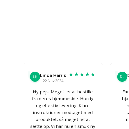
★★★★★
Linda Harris
LH
DL
22 Nov 2024
Ny pejs. Meget let at bestille
Fan
fra deres hjemmeside. Hurtig
hjæ
og effektiv levering. Klare
h
instruktioner modtaget med
t
produktet, så meget let at
m
sætte op. Vi har nu en smuk ny