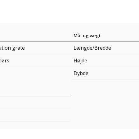
Mål og vægt
ation grate
Længde/Bredde
dørs
Højde
Dybde