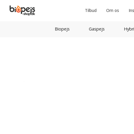
Tilbud
Om os
In
Biopejs
Gaspejs
Hybr