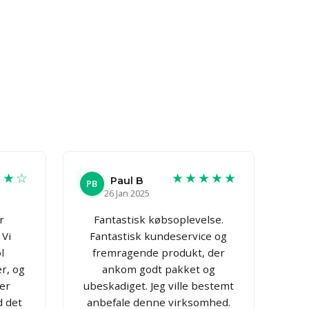
★★☆
★★★★★
Paul B
PB
26 Jan 2025
r
Fantastisk købsoplevelse.
 Vi
Fantastisk kundeservice og
l
fremragende produkt, der
r, og
ankom godt pakket og
er
ubeskadiget. Jeg ville bestemt
d det
anbefale denne virksomhed.