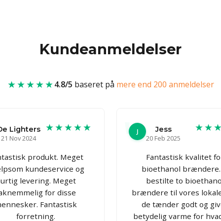
Kundeanmeldelser
★★★★★
4.8/5
baseret på
mere end 200 anmeldelser
★★★★★
★★
De Lighters
Jess
J
21 Nov 2024
20 Feb 2025
tastisk produkt. Meget
Fantastisk kvalitet fo
lpsom kundeservice og
bioethanol brændere.
urtig levering. Meget
bestilte to bioethano
aknemmelig for disse
brændere til vores lokale
ennesker. Fantastisk
de tænder godt og giv
forretning.
betydelig varme for hva