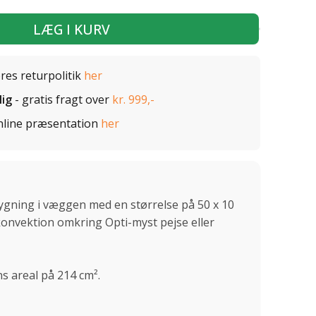
LÆG I KURV
ores returpolitik
her
lig
- gratis fragt over
kr. 999,-
nline præsentation
her
dbygning i væggen med en størrelse på 50 x 10
tkonvektion omkring Opti-myst pejse eller
ns areal på 214 cm².