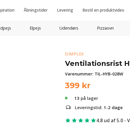
spiration
Åbningstider
Levering
Bestil en produktvideo
idpejs
Elpejs
Udendørs
Pizzaovn
DIMPLEX
Ventilationsrist H
Varenummer:
TIL-HYB-028W
399
kr
13
på lager
Leveringstid:
1-2 dage
4.8 ud af 5.0 - 