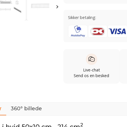
Sikker betaling:
Live-chat
Send os en besked
r
360° billede
2
t i hvid 50x10 cm - 214 cm