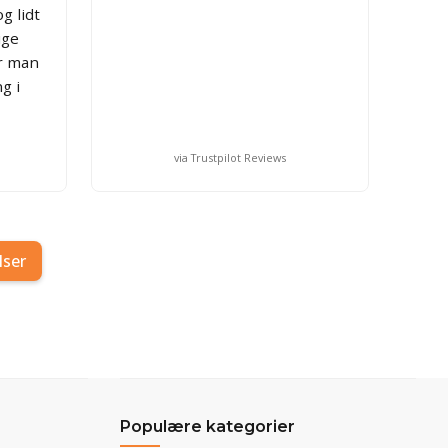
g lidt
ige
r man
g i
via Trustpilot Reviews
lser
Populære kategorier