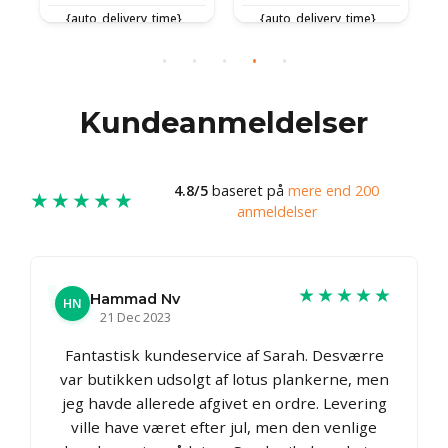
{auto_delivery_time}
{auto_delivery_time}
{
Kundeanmeldelser
4.8/5
baseret på
mere end 200
★★★★★
anmeldelser
★★★★★
Hammad Nv
HN
21 Dec 2023
Fantastisk kundeservice af Sarah. Desværre
var butikken udsolgt af lotus plankerne, men
jeg havde allerede afgivet en ordre. Levering
ville have været efter jul, men den venlige