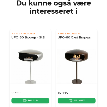
Du kunne også være
interesseret i
HEIN & HAUGAARD
HEIN & HAUGAARD
UFO-60 Biopejs - Stål
UFO-60 Oxid Biopejs
16.995
16.995
1
LÆG I KURV
LÆG I KURV