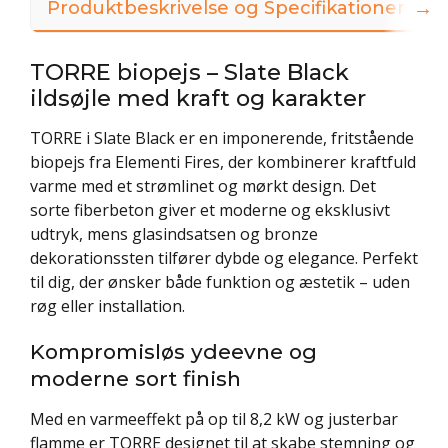
→
Produktbeskrivelse og Specifikationer
V
TORRE biopejs – Slate Black
ildsøjle med kraft og karakter
TORRE i Slate Black er en imponerende, fritstående
biopejs fra Elementi Fires, der kombinerer kraftfuld
varme med et strømlinet og mørkt design. Det
sorte fiberbeton giver et moderne og eksklusivt
udtryk, mens glasindsatsen og bronze
dekorationssten tilfører dybde og elegance. Perfekt
til dig, der ønsker både funktion og æstetik – uden
røg eller installation.
Kompromisløs ydeevne og
moderne sort finish
Med en varmeeffekt på op til 8,2 kW og justerbar
flamme er TORRE designet til at skabe stemning og