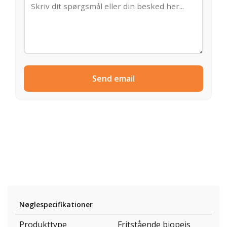
Send email
Nøglespecifikationer
Produkttype
Fritstående biopejs