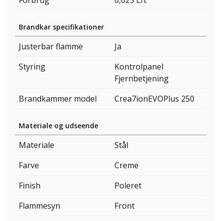
Forbrug
0,625 L/t
Brandkar specifikationer
Justerbar flamme
Ja
Styring
Kontrolpanel
Fjernbetjening
Brandkammer model
Crea7ionEVOPlus 250
Materiale og udseende
Materiale
Stål
Farve
Creme
Finish
Poleret
Flammesyn
Front