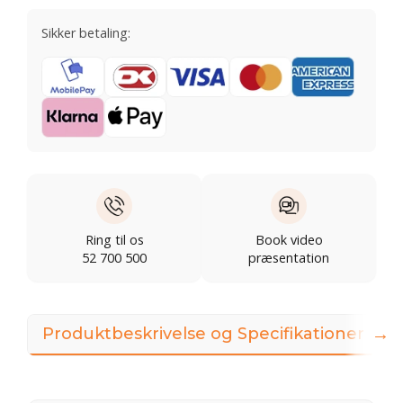
Sikker betaling:
Ring til os
Book video
52 700 500
præsentation
→
Produktbeskrivelse og Specifikationer
I