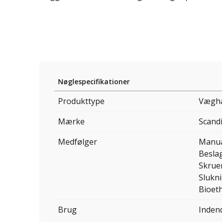
Nøglespecifikationer
Produkttype
Væghæ
Mærke
Scand
Medfølger
Manu
Besla
Skrue
Slukn
Bioet
Brug
Inden