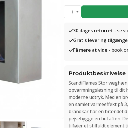
1
30 dages returret
- se v
Gratis levering tilgænge
Få mere at vide
- book o
Produktbeskrivelse
ScandiFlames Stor væghængt
opvarmningsløsning til dit h
moderne udtryk. Med en bre
en samlet varmeeffekt på 3,
brandkar har en brændetid p
pejsehygge en hel aften. D
tilføjer et stilfuldt element 