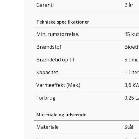
Garanti
2 år
Tekniske specifikationer
Min. rumstørrelse.
45 ku
Brændstof
Bioet
Brændetid op til
5 time
Kapacitet
1 Lite
Varmeeffekt (Max.)
3,6 k
Forbrug
0,25 L
Materiale og udseende
Materiale
Stål