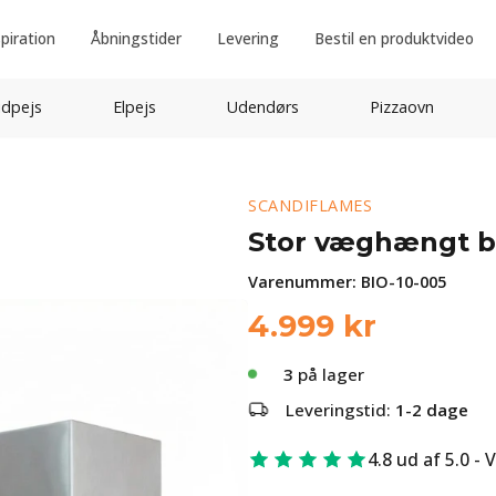
spiration
Åbningstider
Levering
Bestil en produktvideo
idpejs
Elpejs
Udendørs
Pizzaovn
SCANDIFLAMES
Stor væghængt bi
Varenummer:
BIO-10-005
4.999
kr
3
på lager
Leveringstid:
1-2 dage
4.8 ud af 5.0 - 