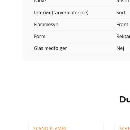
Farve
Rustfr
Interiør (farve/materiale)
Sort
Flammesyn
Front
Form
Rekta
Glas medfølger
Nej
Du
SCANDIFLAMES
SCA