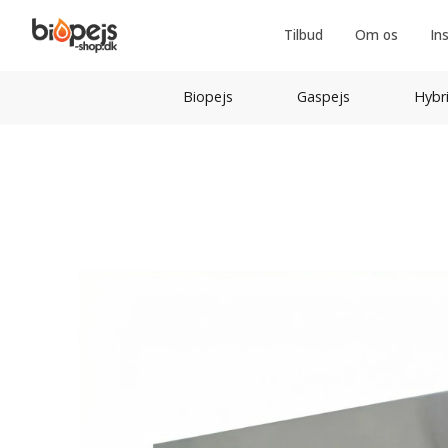
Tilbud
Om os
In
Biopejs
Gaspejs
Hybr