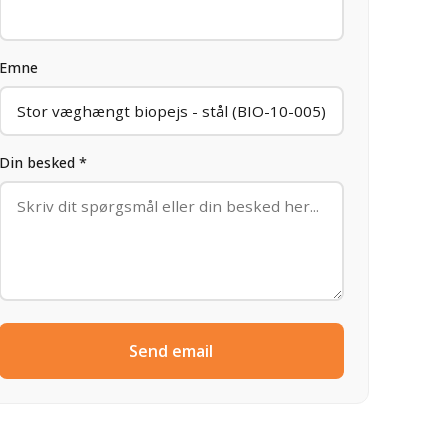
Emne
Din besked *
Send email