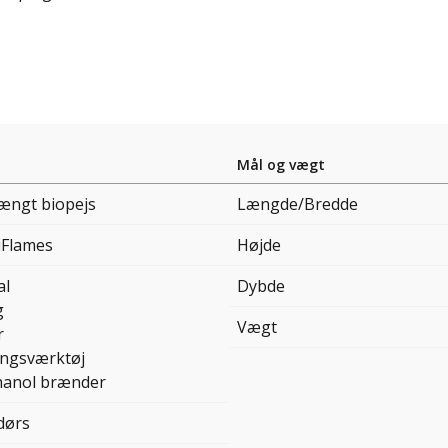
Mål og vægt
ngt biopejs
Længde/Bredde
iFlames
Højde
al
Dybde
g
Vægt
r
ingsværktøj
hanol brænder
dørs