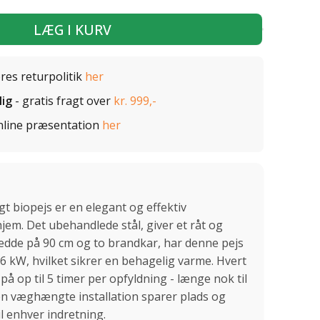
LÆG I KURV
ores returpolitik
her
lig
- gratis fragt over
kr. 999,-
nline præsentation
her
 biopejs er en elegant og effektiv
jem. Det ubehandlede stål, giver et råt og
dde på 90 cm og to brandkar, har denne pejs
6 kW, hvilket sikrer en behagelig varme. Hvert
å op til 5 timer per opfyldning - længe nok til
en væghængte installation sparer plads og
til enhver indretning.