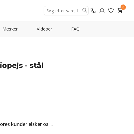
0
Mærker
Videoer
FAQ
opejs - stål
Vores kunder elsker os!