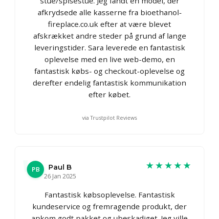
stue/spisestue. Jeg fandt en model, der
afkrydsede alle kasserne fra bioethanol-
fireplace.co.uk efter at være blevet
afskrækket andre steder på grund af lange
leveringstider. Sara leverede en fantastisk
oplevelse med en live web-demo, en
fantastisk købs- og checkout-oplevelse og
derefter endelig fantastisk kommunikation
efter købet.
via Trustpilot Reviews
★★★★★
Paul B
PB
26 Jan 2025
Fantastisk købsoplevelse. Fantastisk
kundeservice og fremragende produkt, der
ankom godt pakket og ubeskadiget. Jeg ville