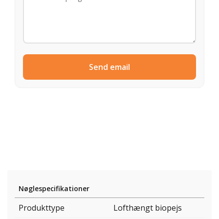
Send email
Nøglespecifikationer
Produkttype
Lofthængt biopejs