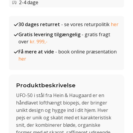
2-4 dage
30 dages returret
- se vores returpolitik
her
Gratis levering tilgængelig
- gratis fragt
over
kr. 999,-
Få mere at vide
- book online præsentation
her
Produktbeskrivelse
UFO-50 i stål fra Hein & Haugaard er en
håndlavet lofthængt biopejs, der bringer
unikt design og hygge ind i dit hjem. Hver
pejs er unik og skabt med et karakteristisk
snit, der kombinerer bløde, organiske
former med et skarpt, raffineret udseende.