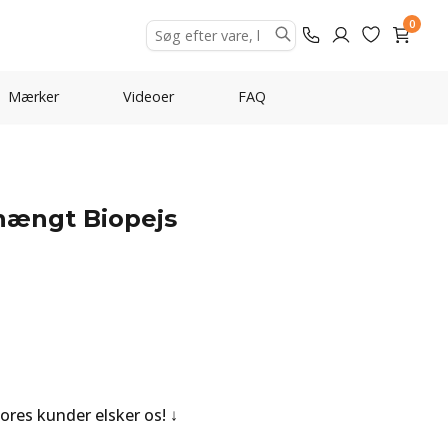
0
Mærker
Videoer
FAQ
hængt Biopejs
Vores kunder elsker os!