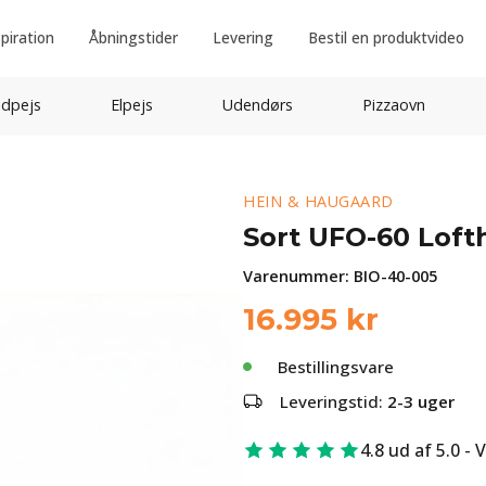
spiration
Åbningstider
Levering
Bestil en produktvideo
idpejs
Elpejs
Udendørs
Pizzaovn
HEIN & HAUGAARD
Sort UFO-60 Loft
Varenummer:
BIO-40-005
16.995
kr
Bestillingsvare
Leveringstid:
2-3 uger
4.8 ud af 5.0 - 