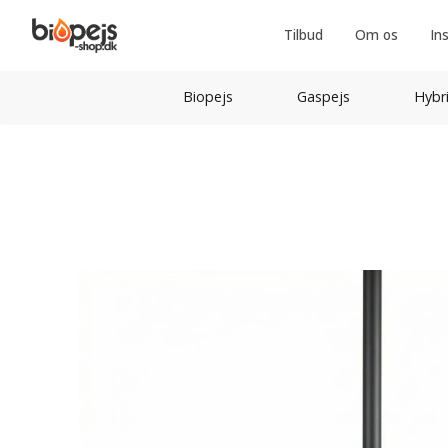
Tilbud
Om os
In
Biopejs
Gaspejs
Hybr