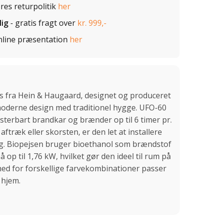
ores returpolitik
her
lig
- gratis fragt over
kr. 999,-
nline præsentation
her
s fra Hein & Haugaard, designet og produceret
moderne design med traditionel hygge. UFO-60
usterbart brandkar og brænder op til 6 timer pr.
ftræk eller skorsten, er den let at installere
g. Biopejsen bruger bioethanol som brændstof
 op til 1,76 kW, hvilket gør den ideel til rum på
d for forskellige farvekombinationer passer
 hjem.