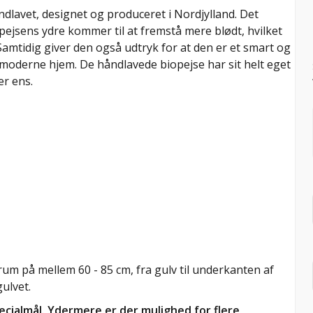
dlavet, designet og produceret i Nordjylland. Det
opejsens ydre kommer til at fremstå mere blødt, hvilket
amtidig giver den også udtryk for at den er et smart og
moderne hjem. De håndlavede biopejse har sit helt eget
er ens.
rum på mellem 60 - 85 cm, fra gulv til underkanten af
ulvet.
ecialmål. Ydermere er der mulighed for flere