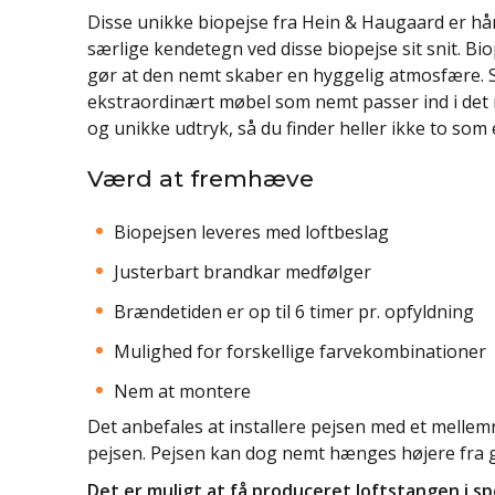
Disse unikke biopejse fra Hein & Haugaard er hån
særlige kendetegn ved disse biopejse sit snit. Bi
gør at den nemt skaber en hyggelig atmosfære. S
ekstraordinært møbel som nemt passer ind i det 
og unikke udtryk, så du finder heller ikke to som 
Værd at fremhæve
Biopejsen leveres med loftbeslag
Justerbart brandkar medfølger
Brændetiden er op til 6 timer pr. opfyldning
Mulighed for forskellige farvekombinationer
Nem at montere
Det anbefales at installere pejsen med et mellem
pejsen. Pejsen kan dog nemt hænges højere fra g
Det er muligt at få produceret loftstangen i sp