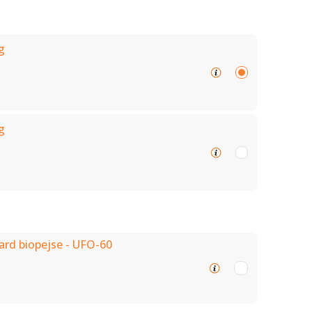
g
g
ard biopejse - UFO-60