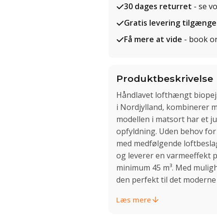
30 dages returret
- se v
Gratis levering tilgænge
Få mere at vide
- book o
Produktbeskrivelse
Håndlavet lofthængt biopej
i Nordjylland, kombinerer 
modellen i matsort har et j
opfyldning. Uden behov for a
med medfølgende loftbesla
og leverer en varmeeffekt på
minimum 45 m³. Med mulighe
den perfekt til det moderne
Læs mere