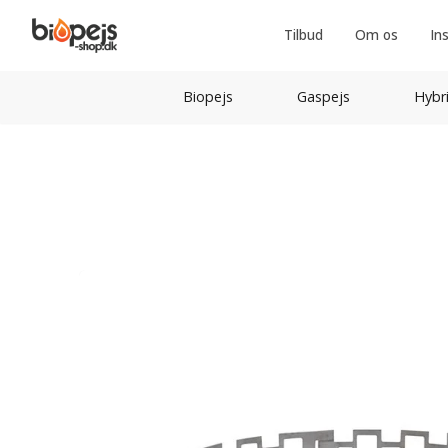
Tilbud
Om os
In
Biopejs
Gaspejs
Hybr