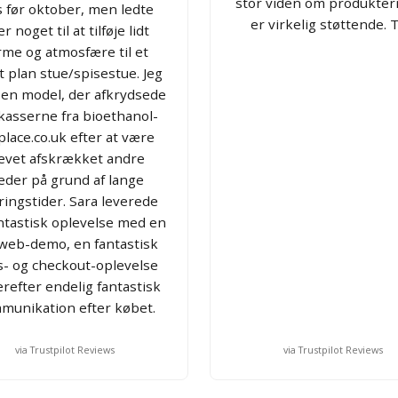
stor viden om produkter
s før oktober, men ledte
er virkelig støttende. T
er noget til at tilføje lidt
rme og atmosfære til et
 plan stue/spisestue. Jeg
 en model, der afkrydsede
 kasserne fra bioethanol-
place.co.uk efter at være
evet afskrækket andre
eder på grund af lange
ringstider. Sara leverede
ntastisk oplevelse med en
 web-demo, en fantastisk
- og checkout-oplevelse
erefter endelig fantastisk
munikation efter købet.
via Trustpilot Reviews
via Trustpilot Reviews