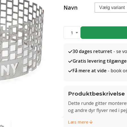
Navn
1
30 dages returret
- se v
Gratis levering tilgænge
Få mere at vide
- book o
Produktbeskrivelse
Dette runde gitter monteres
og andre dyr flyver ned i pe
Læs mere