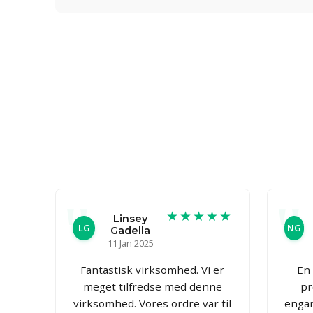
★★★★★
Linsey
LG
NG
Gadella
11 Jan 2025
Fantastisk virksomhed. Vi er
En 
meget tilfredse med denne
pr
virksomhed. Vores ordre var til
engan