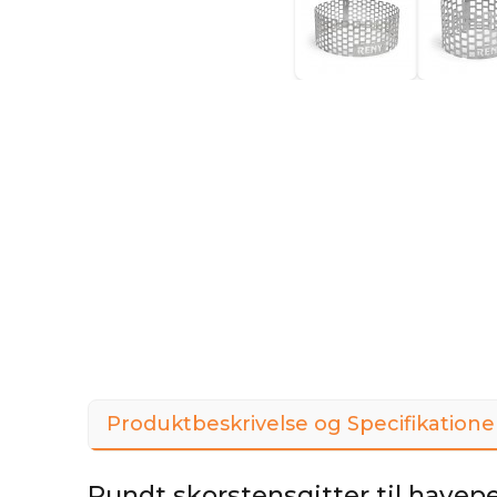
Produktbeskrivelse og Specifikatione
Rundt skorstensgitter til havep