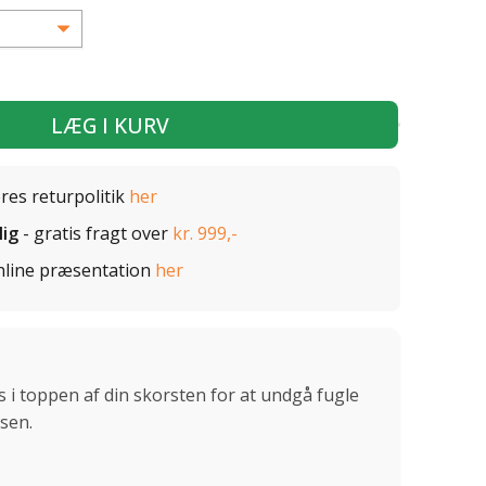
LÆG I KURV
ores returpolitik
her
lig
- gratis fragt over
kr. 999,-
nline præsentation
her
 i toppen af din skorsten for at undgå fugle
jsen.