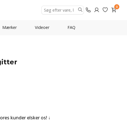
0
Mærker
Videoer
FAQ
itter
Vores kunder elsker os!