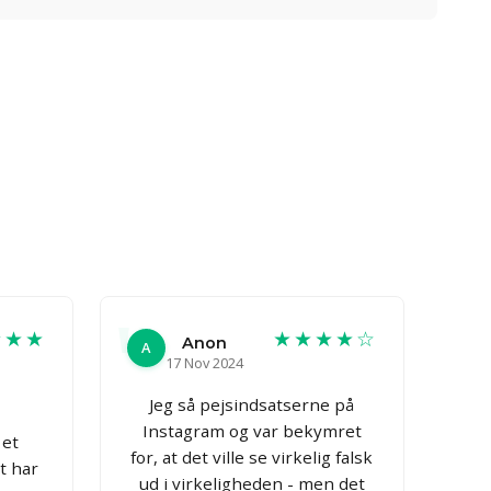
★★★
★★★★☆
Anon
A
17 Nov 2024
Jeg så pejsindsatserne på
Instagram og var bekymret
 et
for, at det ville se virkelig falsk
t har
ud i virkeligheden - men det