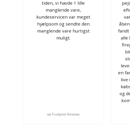
tiden, vi havde 1 lille
pej
manglende vare,
eft
kundeservicen var meget
va
hjælpsom og sendte den
åbent
manglende vare hurtigst
fandt
muligt.
alle
fire
bl
st
leve
en fa
live
købs
og d
kom
via Trustpilot Reviews