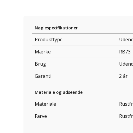
Nøglespecifikationer
Produkttype
Udend
Mærke
RB73
Brug
Udend
Garanti
2 år
Materiale og udseende
Materiale
Rustfr
Farve
Rustfr