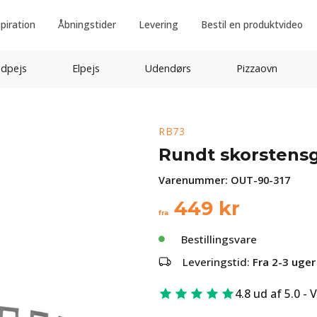
spiration
Åbningstider
Levering
Bestil en produktvideo
idpejs
Elpejs
Udendørs
Pizzaovn
RB73
Rundt skorstensg
Varenummer:
OUT-90-317
449
kr
fra
Bestillingsvare
Leveringstid:
Fra 2-3 uger
4.8 ud af 5.0 - 