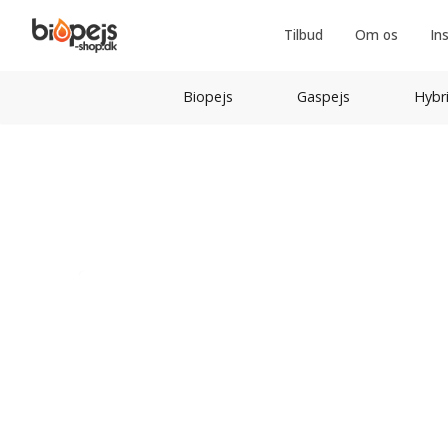
Tilbud
Om os
In
Biopejs
Gaspejs
Hybr