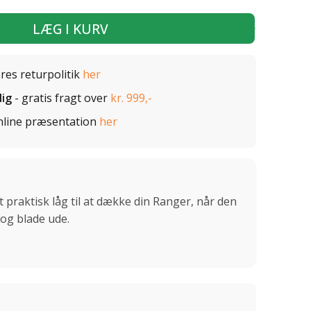
LÆG I KURV
ores returpolitik
her
lig
- gratis fragt over
kr. 999,-
nline præsentation
her
t praktisk låg til at dække din Ranger, når den
 og blade ude.