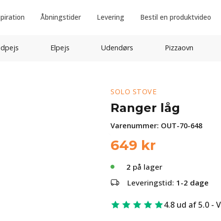
spiration
Åbningstider
Levering
Bestil en produktvideo
idpejs
Elpejs
Udendørs
Pizzaovn
SOLO STOVE
Ranger låg
Varenummer:
OUT-70-648
649
kr
2
på lager
Leveringstid:
1-2 dage
4.8 ud af 5.0 - 