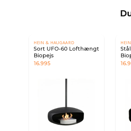
Du
HEIN & HAUGAARD
HEI
Sort UFO-60 Lofthængt
Stå
Biopejs
Bio
16.995
16.