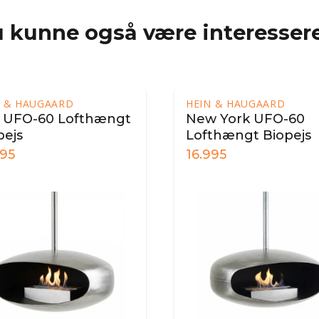
 kunne også være interessere
N & HAUGAARD
HEIN & HAUGAARD
l UFO-60 Lofthængt
New York UFO-60
pejs
Lofthængt Biopejs
995
16.995