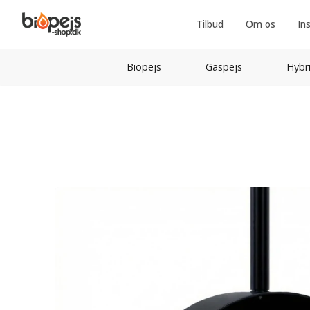
Tilbud
Om os
In
Biopejs
Gaspejs
Hybr