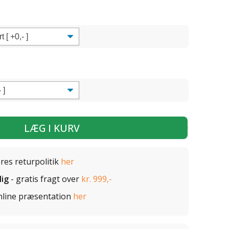
LÆG I KURV
ores returpolitik
her
lig
- gratis fragt over
kr. 999,-
nline præsentation
her