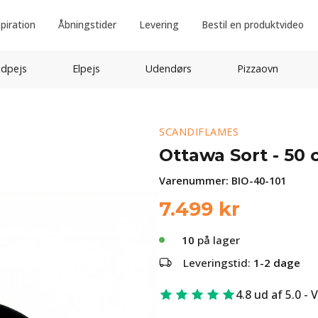
spiration
Åbningstider
Levering
Bestil en produktvideo
idpejs
Elpejs
Udendørs
Pizzaovn
SCANDIFLAMES
Ottawa Sort - 50
Varenummer:
BIO-40-101
7.499
kr
10
på lager
Leveringstid:
1-2 dage
4.8 ud af 5.0 - 