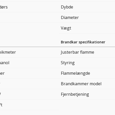
dørs
Dybde
Diameter
Vægt
Brandkar specifikationer
bikmeter
Justerbar flamme
hanol
Styring
mer
Flammelængde
r
Brandkammer model
W
Fjernbetjening
/t