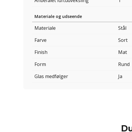
Anbefalet luftudveksling
1
Materiale og udseende
Materiale
Stål
Farve
Sort
Finish
Mat
Form
Rund
Glas medfølger
Ja
Du