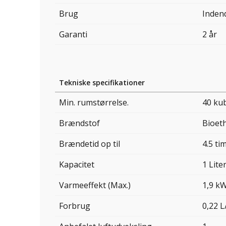
Brug
Inden
Garanti
2 år
Tekniske specifikationer
Min. rumstørrelse.
40 ku
Brændstof
Bioet
Brændetid op til
4.5 ti
Kapacitet
1 Lite
Varmeeffekt (Max.)
1,9 k
Forbrug
0,22 L