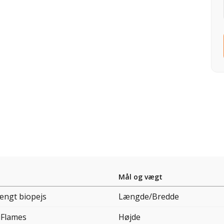
Mål og vægt
ængt biopejs
Længde/Bredde
iFlames
Højde