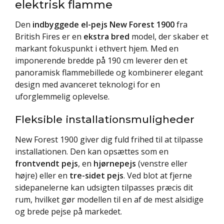
elektrisk flamme
Den
indbyggede el-pejs New Forest 1900
fra
British Fires er en
ekstra bred
model, der skaber et
markant fokuspunkt i ethvert hjem. Med en
imponerende bredde på 190 cm leverer den et
panoramisk flammebillede og kombinerer elegant
design med avanceret teknologi for en
uforglemmelig oplevelse.
Fleksible installationsmuligheder
New Forest 1900 giver dig fuld frihed til at tilpasse
installationen. Den kan opsættes som en
frontvendt pejs
, en
hjørnepejs
(venstre eller
højre) eller en
tre-sidet pejs
. Ved blot at fjerne
sidepanelerne kan udsigten tilpasses præcis dit
rum, hvilket gør modellen til en af de mest alsidige
og brede pejse på markedet.