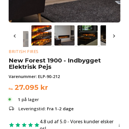
BRITISH FIRES
New Forest 1900 - Indbygget
Elektrisk Pejs
Varenummer:
ELP-90-212
27.095
kr
fra
1
på lager
Leveringstid:
Fra 1-2 dage
4.8 ud af 5.0 - Vores kunder elsker
os!